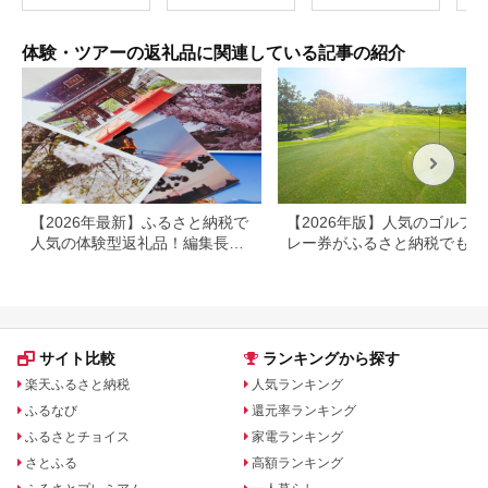
別府市 3000円 15000
烹 
円 3万円 9万円 15万
円 30万円 ホテル 旅
体験・ツアーの返礼品に関連している記事の紹介
館 温泉 旅行 観光 ト
ラベル 宿泊補助券 チ
ケット クーポン 宿泊
お泊り 別府温泉 別府
観光 地獄めぐり 旅 お
すすめ 人気 体験型 節
約_B030-007
【2026年最新】ふるさと納税で
【2026年版】人気のゴルフ
人気の体験型返礼品！編集長お
レー券がふるさと納税でもら
すすめ16選
る！
サイト比較
ランキングから探す
楽天ふるさと納税
人気ランキング
ふるなび
還元率ランキング
ふるさとチョイス
家電ランキング
さとふる
高額ランキング