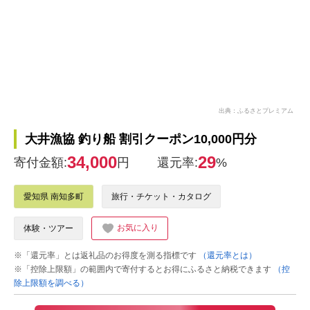
出典：ふるさとプレミアム
大井漁協 釣り船 割引クーポン10,000円分
34,000
29
寄付金額:
円
還元率:
%
愛知県 南知多町
旅行・チケット・カタログ
お気に入り
体験・ツアー
※「還元率」とは返礼品のお得度を測る指標です
（還元率とは）
※「控除上限額」の範囲内で寄付するとお得にふるさと納税できます
（控
除上限額を調べる）