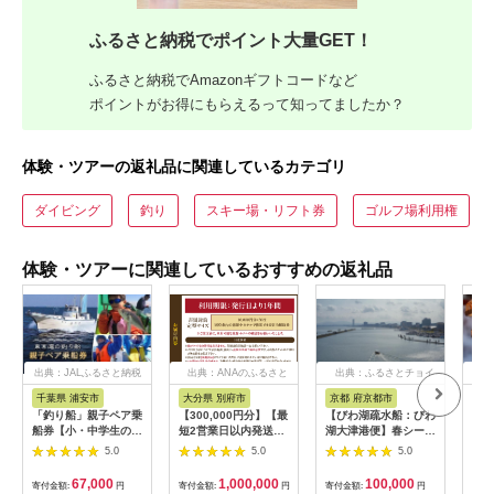
ふるさと納税でポイント大量GET！
ふるさと納税でAmazonギフトコードなど
ポイントがお得にもらえるって知ってましたか？
体験・ツアーの返礼品に関連しているカテゴリ
ダイビング
釣り
スキー場・リフト券
ゴルフ場利用権
体験・ツアーに関連しているおすすめの返礼品
出典：JALふるさと納税
出典：ANAのふるさと
出典：ふるさとチョイ
出
納税
ス
千葉県 浦安市
大分県 別府市
京都 府京都市
新
「釣り船」親子ペア乗
【300,000円分】【最
【びわ湖疏水船：びわ
ヤマ
船券【小・中学生のお
短2営業日以内発送】
湖大津港便】春シーズ
アお
子様】
別府市内の旅館やホテ
ン先行予約権（２名様
で2
5.0
5.0
5.0
ルで使用できる宿泊補
分の乗船予約の権利）
の小
助券 楽しい旅の思い
「山
67,000
1,000,000
100,000
寄付金額:
円
寄付金額:
円
寄付金額:
円
寄付
出を！ 宿泊券 大分県
アチ