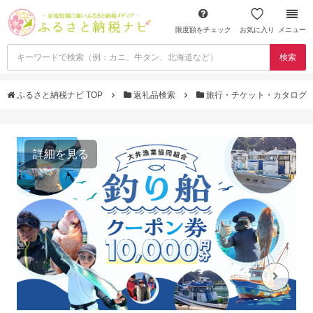
限度額をチェック
お気に入り
メニュー
検索
ふるさと納税ナビ TOP
返礼品検索
旅行・チケット・カタログ
詳細を見る