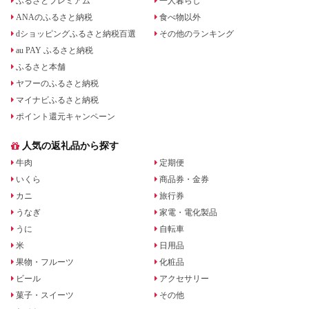
ふるさとプレミアム
一人暮らし
ANAのふるさと納税
食べ物以外
dショッピングふるさと納税百選
その他のランキング
au PAY ふるさと納税
ふるさと本舗
ヤフーのふるさと納税
マイナビふるさと納税
ポイント還元キャンペーン
人気の返礼品から探す
牛肉
定期便
いくら
商品券・金券
カニ
旅行券
うなぎ
家電・電化製品
うに
自転車
米
日用品
果物・フルーツ
化粧品
ビール
アクセサリー
菓子・スイーツ
その他