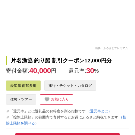
出典：ふるさとプレミアム
片名漁協 釣り船 割引クーポン12,000円分
40,000
30
寄付金額:
円
還元率:
%
愛知県 南知多町
旅行・チケット・カタログ
お気に入り
体験・ツアー
※「還元率」とは返礼品のお得度を測る指標です
（還元率とは）
※「控除上限額」の範囲内で寄付するとお得にふるさと納税できます
（控
除上限額を調べる）