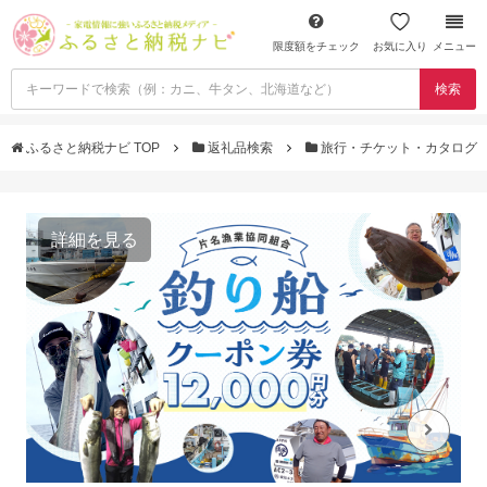
限度額をチェック
お気に入り
メニュー
検索
ふるさと納税ナビ TOP
返礼品検索
旅行・チケット・カタログ
詳細を見る