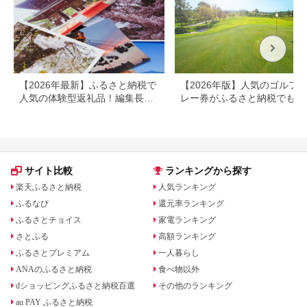
ケット クーポン 宿泊
お泊り 別府温泉 別府
観光 地獄めぐり 旅 お
すすめ 人気 体験型 節
約_B030-007
【2026年最新】ふるさと納税で
【2026年版】人気のゴルフ
人気の体験型返礼品！編集長お
レー券がふるさと納税でもら
すすめ16選
る！
サイト比較
ランキングから探す
楽天ふるさと納税
人気ランキング
ふるなび
還元率ランキング
ふるさとチョイス
家電ランキング
さとふる
高額ランキング
ふるさとプレミアム
一人暮らし
ANAのふるさと納税
食べ物以外
dショッピングふるさと納税百選
その他のランキング
au PAY ふるさと納税