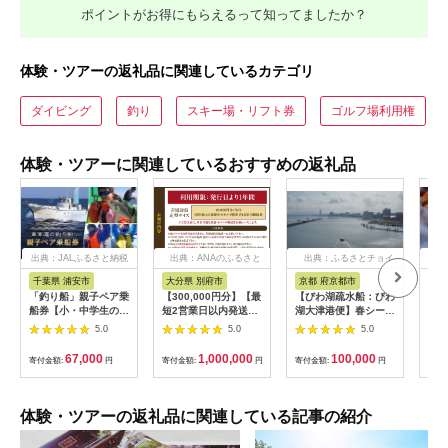
ポイントがお得にもらえるって知ってましたか？
体験・ツアーの返礼品に関連しているカテゴリ
ダイビング
釣り
スキー場・リフト券
ゴルフ場利用権
体験・ツアーに関連しているおすすめの返礼品
出典：JALふるさと納税
出典：ANAのふるさと
出典：ふるさとチョイ
出
納税
ス
千葉県 浦安市
大分県 別府市
京都 府京都市
新
「釣り船」親子ペア乗
【300,000円分】【最
【びわ湖疏水船：びわ
ヤマ
船券【小・中学生のお
短2営業日以内発送】
湖大津港便】春シーズ
アお
子様】
別府市内の旅館やホテ
ン先行予約権（２名様
で2
5.0
5.0
5.0
ルで使用できる宿泊補
分の乗船予約の権利）
の小
助券 楽しい旅の思い
「山
67,000
1,000,000
100,000
寄付金額:
円
寄付金額:
円
寄付金額:
円
寄付
出を！ 宿泊券 大分県
アチ
別府市 3000円 15000
烹 
円 3万円 9万円 15万
円 30万円 ホテル 旅
体験・ツアーの返礼品に関連している記事の紹介
館 温泉 旅行 観光 ト
ラベル 宿泊補助券 チ