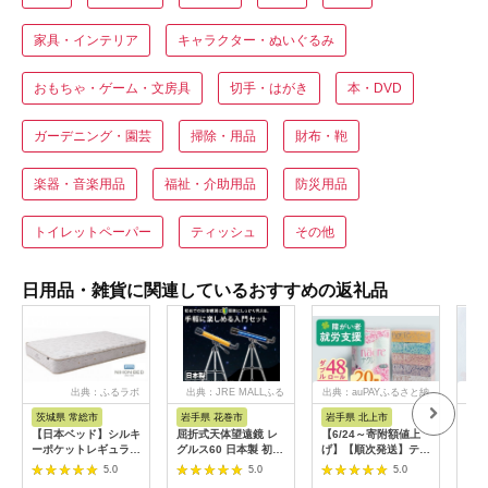
家具・インテリア
キャラクター・ぬいぐるみ
おもちゃ・ゲーム・文房具
切手・はがき
本・DVD
ガーデニング・園芸
掃除・用品
財布・鞄
楽器・音楽用品
福祉・介助用品
防災用品
トイレットペーパー
ティッシュ
その他
日用品・雑貨に関連しているおすすめの返礼品
出典：ふるラボ
出典：JRE MALLふる
出典：auPAYふるさと納
出
さと納税
税
茨城県 常総市
岩手県 花巻市
岩手県 北上市
岐
【日本ベッド】シルキ
屈折式天体望遠鏡 レ
【6/24～寄附額値上
イホ
ーポケットレギュラー
グルス60 日本製 初心
げ】【順次発送】ティ
菓子
11334 シングル 日本
者用 スマホ撮影 (カラ
ッシュペーパー 20箱
5.0
5.0
5.0
ベッド シルキーポケ
ー：オレンジ）
＆ トイレットロール