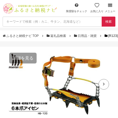
限度額をチェック
お気に入り
メニュー
検索
ふるさと納税ナビ TOP
返礼品検索
日用品・雑貨
[R123
詳細を見る