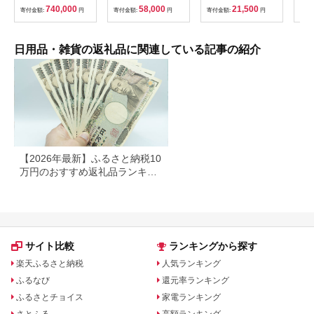
ットレギュラー シン
【1835-2】
(ダブル) 48個 福祉施
740,000
58,000
21,500
寄付金額:
円
寄付金額:
円
寄付金額:
円
寄付
グル 通気性 ロングセ
設支援 日用品 常備品
ラー 放湿性 ※沖縄
備蓄品 box ちり紙 テ
県・離島への配送不可
ィシュー ボックステ
ィッシュ パルプ
日用品・雑貨の返礼品に関連している記事の紹介
100％ 無香料 1箱
400枚 東北産 製造元
北上市 トイレットペ
ーパー ダブル シング
ル 岩手県 北上市
E0292R0806-13
【2026年最新】ふるさと納税10
万円のおすすめ返礼品ランキン
グ｜食品・家電・日用品を厳選
サイト比較
ランキングから探す
楽天ふるさと納税
人気ランキング
ふるなび
還元率ランキング
ふるさとチョイス
家電ランキング
さとふる
高額ランキング