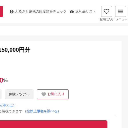
ふるさと納税の
限度額をチェック
返礼品リスト
お気に入り
メニュー
0,000円分
0
%
お気に入り
体験・ツアー
元率とは）
と納税できます
（控除上限額を調べる）