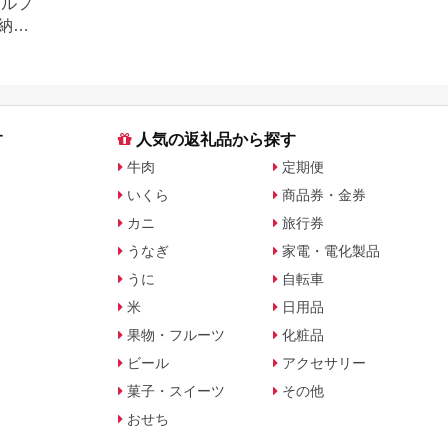
ゴルフ
納税
す
人気の返礼品から探す
牛肉
定期便
いくら
商品券・金券
カニ
旅行券
うなぎ
家電・電化製品
うに
自転車
米
日用品
果物・フルーツ
化粧品
ビール
アクセサリー
菓子・スイーツ
その他
おせち