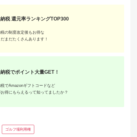
納税 還元率ランキングTOP300
納税の制度改定後もお得な
典：ふるなび
出典：ふるなび
出典：ふるなび
出典：ふるさとチョ
まだまだたくさんあります！
真市
広島県 廿日市
香川県 坂出市
千葉県 いすみ市
使える糖質オ
【廿日市市】JTBふる
【坂出市】JTBふるさ
釣り船乗船券1名様
0円分券【 ギ
さと旅行券（90,000
と旅行クーポン
(10,000円分)
ト ギフト
円分）有効期間5年 |
（15,000円分）有効
【1395872】
5.0
5.0
5.0
5.0
ギフトチケ
予約 宿泊 観光 体験
期間3年（Eメール発
,000
300,000
50,000
37,000
トチケット
温泉 ホテル 旅館 チケ
行）｜予約 宿泊 観光
円
寄付金額:
円
寄付金額:
円
寄付金額:
円
ット ギフ
ット 子供 子連れ カッ
体験 温泉 ホテル 旅館
納税でポイント大量GET！
 】
プル 家族 店頭 電話
チケット 子供 子連れ
廿日市
カップル 家族 店頭 オ
ンライン ネット 電話
税でAmazonギフトコードなど
香川 香川
がお得にもらえるって知ってましたか？
ゴルフ場利用権