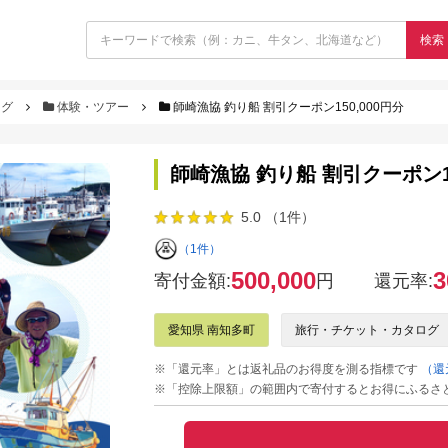
検索
ログ
体験・ツアー
師崎漁協 釣り船 割引クーポン150,000円分
師崎漁協 釣り船 割引クーポン15
5.0 （1件）
（1件）
500,000
3
寄付金額:
円
還元率:
愛知県 南知多町
旅行・チケット・カタログ
※「還元率」とは返礼品のお得度を測る指標です
（還
※「控除上限額」の範囲内で寄付するとお得にふるさ