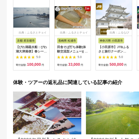
出典：ふるさとチョイ
出典：ふるさとチョイ
出典：ふるなび
ス
ス
京都 府京都市
長崎県 松浦市
神奈川県 小田原市
【びわ湖疏水船：びわ
田舎そば打ち体験(体
【小田原市】JTBふる
湖大津港便】春シーズ
験交流型メニュー)( 体
さと旅行クーポン
ン先行予約権（２名様
験 田舎 自然 松浦市
（150,000円分）有効
5.0
5.0
5.0
分の乗船予約の権利）
そば そば打ち )【D3-
期間3年（Eメール発
100,000
33,000
500,000
009】
行）｜予約 宿泊 観光
寄付金額:
円
寄付金額:
円
寄付金額:
円
体験 温泉 ホテル 旅館
チケット 子供 子連れ
カップル 家族 店頭 オ
体験・ツアーの返礼品に関連している記事の紹介
ンライン ネット 電話
神奈川 神奈川