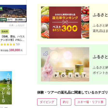
ふるさと
ふるさと
出典：ふるなび
出典：ふるなび
出典：ふるなび
出
返礼品は
長崎県
神奈川県 箱根町
神奈川県 箱根町
大阪府 門
【長崎、雲仙、ハウス
【箱根町】JTBふるさ
【箱根町】JTBふるさ
令和堂で
テンボス等】JTBふる
と旅行クーポン
と旅行クーポン
フ飯100
さと旅行クーポン
（3,000円分）有効期
（15,000円分） 有効
フトチケッ
5.0
5.0
5.0
（30,000円分）有効
間3年（Eメール発
期間3年（Eメール発
チケット 
100,000
10,000
50,000
4
期間3年（Eメール発
行）｜予約 宿泊 観光
行）｜予約 宿泊 観光
ット ギフ
寄付金額:
円
寄付金額:
円
寄付金額:
円
寄付金額:
行）｜予約 宿泊 観光
体験 温泉 ホテル 旅館
体験 温泉 ホテル 旅館
ギフトチケ
ふるさと
体験 温泉 ホテル 旅館
チケット 子供 子連れ
チケット 子供 子連れ
トチケット
チケット 子供 子連れ
カップル 家族 店頭 オ
カップル 家族 店頭 オ
カップル 家族 店頭 オ
ンライン ネット 電話
ンライン ネット 電話
ふるさと納
ンライン ネット 電話
箱根
箱根
長崎
ポイント
体験・ツアーの返礼品に関連しているカテゴリ
ダイビング
釣り
スキー場・リフト券