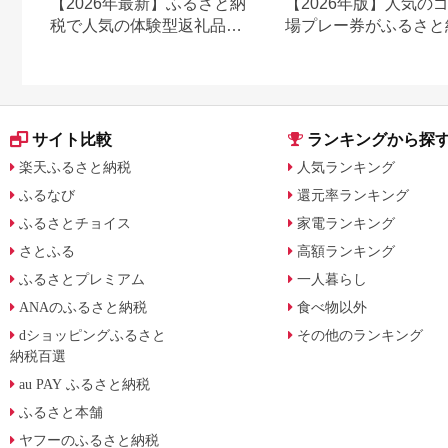
【2026年最新】ふるさと納
【2026年版】人気の
税で人気の体験型返礼品！
場プレー券がふるさと
編集長おすすめ16選
でもらえる！
サイト比較
ランキングから探
楽天ふるさと納税
人気ランキング
ふるなび
還元率ランキング
ふるさとチョイス
家電ランキング
さとふる
高額ランキング
ふるさとプレミアム
一人暮らし
ANAのふるさと納税
食べ物以外
dショッピングふるさと
その他のランキング
納税百選
au PAY ふるさと納税
ふるさと本舗
ヤフーのふるさと納税