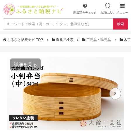
限度額をチェック
お気に入り
メニュー
検索
ふるさと納税ナビ TOP
返礼品検索
工芸品・民芸品
木工
詳細を見る