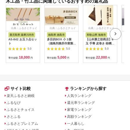
木工品・竹工品に関連しているおすすめの返礼品
出典：ふるさとチョイ
出典：ふるさとチョイ
出典：ふるさとチョイ
出
ス
ス
ス
鹿児島県 薩摩川内市
徳島県 徳島市
和歌山県 海南市
北
AS-842 お玉３点セッ
多目的BOX 小 1個
【山本勝之助商店】6
ペー
ト
（徳島刑務所作業製
玉 手箒 皮巻き 棕櫚ほ
ル
品）
うき
5.0
5.0
5.0
18,000
5,000
22,000
寄付金額:
円
寄付金額:
円
寄付金額:
円
寄付
サイト比較
ランキングから探す
楽天ふるさと納税
人気ランキング
ふるなび
還元率ランキング
ふるさとチョイス
家電ランキング
さとふる
高額ランキング
ふるさとプレミアム
一人暮らし