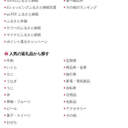
ANAのふるさと納税
食べ物以外
dショッピングふるさと納税百選
その他のランキング
au PAY ふるさと納税
ふるさと本舗
ヤフーのふるさと納税
マイナビふるさと納税
ポイント還元キャンペーン
人気の返礼品から探す
牛肉
定期便
いくら
商品券・金券
カニ
旅行券
うなぎ
家電・電化製品
うに
自転車
米
日用品
果物・フルーツ
化粧品
ビール
アクセサリー
菓子・スイーツ
その他
おせち