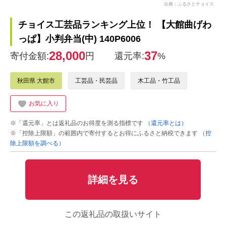
出典：ふるさとチョイス
チョイス工芸品ランキング上位！ 【大館曲げわ
っぱ】小判弁当(中) 140P6006
28,000
37
寄付金額:
円
還元率:
%
秋田県 大館市
工芸品・民芸品
木工品・竹工品
お気に入り
※「還元率」とは返礼品のお得度を測る指標です
（還元率とは）
※「控除上限額」の範囲内で寄付するとお得にふるさと納税できます
（控
除上限額を調べる）
詳細を見る
この返礼品の取扱いサイト