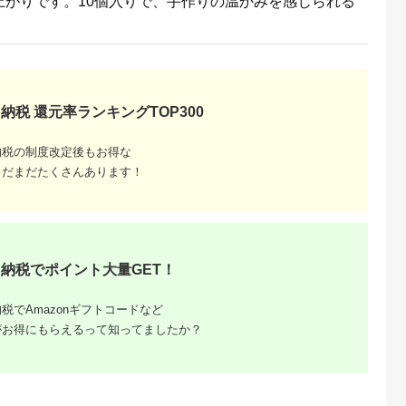
上がりです。10個入りで、手作りの温かみを感じられる
納税 還元率ランキングTOP300
納税の制度改定後もお得な
まだまだたくさんあります！
るさと納
おすすめ
｜寄付
納税でポイント大量GET！
税でAmazonギフトコードなど
がお得にもらえるって知ってましたか？