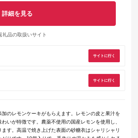
詳細を見る
返礼品の取扱いサイト
サイトに行く
サイトに行く
典：ふるなび
出典：ふるなび
出典：ふるなび
出典：ふるな
野区
京都 府京都市
山梨県 富士河口湖町
神奈川県 横浜市
トギフト|
中村藤吉本店 濃厚シ
フジヤマクッキー ふ
バターバトラー バタ
焼き菓子
ョコラサンドクッキー
るさと納税アソート
ーフィナンシェ（4個
添加のレモンケーキがもらえます。レモンの皮と果汁を
抹茶5個・ほうじ茶4
【D】
×4箱セット）｜スイ
5.0
5.0
5.0
5.0
個 スイーツ 人気スイ
ーツ 焼き菓子 ギフト
味わいが特徴です。農薬不使用の国産レモンを使用し、
8,000
12,000
20,000
15,000
ーツ
プレゼント｜人気 お
円
寄付金額:
円
寄付金額:
円
寄付金額:
円
すすめ 送料無料｜神
ります。高温で焼き上げた表面の砂糖衣はシャリシャリ
奈川県 横浜市
AAK0006