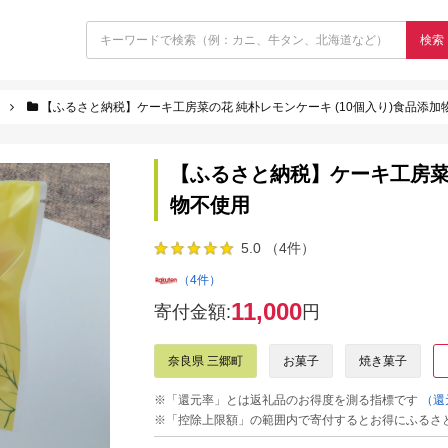
検索
【ふるさと納税】ケーキ工房菜の花 純朴レモンケーキ (10個入り)食品添加
【ふるさと納税】ケーキ工房菜の
物不使用
5.0 （4件）
（4件）
11,000
寄付金額:
円
奈良県 三郷町
お菓子
焼き菓子
※「還元率」とは返礼品のお得度を測る指標です
（還
※「控除上限額」の範囲内で寄付するとお得にふるさ