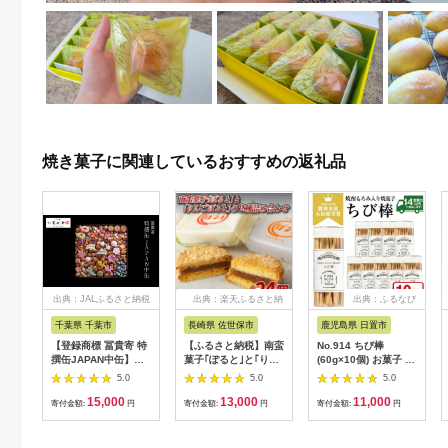
焼き菓子に関連しているおすすめの返礼品
出典：JALふるさと納税
出典：楽天ふるさと納
出典：ふるなび
税
千葉県 千葉市
長崎県 佐世保市
鹿児島県 日置市
【登録商標 冨貴寄 特
【ふるさと納税】南蛮
No.914 ちび棒
撰缶JAPAN中缶】
菓子｢ぽると｣と｢りん
(60g×10個) お菓子 焼
お菓子 おやつ 和菓子
ごぽると｣の2種詰め
菓子 おつまみ 焼酎 ス
5.0
5.0
5.0
クッキー 干菓子 金平
合わせ
ティック 小分け 常温
15,000
13,000
11,000
糖 和三盆糖 甘い ギフ
常温保存【西酒造】
寄付金額:
円
寄付金額:
円
寄付金額:
円
ト プレゼント お祝い
千葉県 千葉市