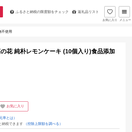
ふるさと納税の
限度額をチェック
返礼品リスト
お気に入り
メニュー
物不使用
花 純朴レモンケーキ (10個入り)食品添加
お気に入り
元率とは）
と納税できます
（控除上限額を調べる）