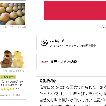
この
出典：楽天ふるさと納税
ふるなび
ふるなびマネーチャージで5%即増量中！
楽天ふるさと納税
出典：楽天ふるさと納
出典：ふるなび
出典：ふるさとチョイ
出
税
ス
群馬県 桐生市
静岡県 藤枝市
東京都 福生市
東京都中
返礼品紹介
【ふるさと納税】ぐん
フィナンシェ 10個 フ
＜ラトリエサクラ＞フ
エクセレン
まちゃんぽてと・ぐん
ィナンシェ
ルーツの香りと味を閉
焼き菓子 
信貴山の麓にある工房で作られた、無
まちゃんまろん詰合せ
じ込めたメレンゲ4種
5.0
5.0
5.0
(12個入)【配送不可地
類入りギフト
たっぷり使用し、甘酸っぱく爽やかな
10,000
9,000
9,000
1
域：離島】
【1625884】
寄付金額:
円
寄付金額:
円
寄付金額:
円
寄付金額:
【1205286】
自然の甘味と風味が口いっぱいに広が