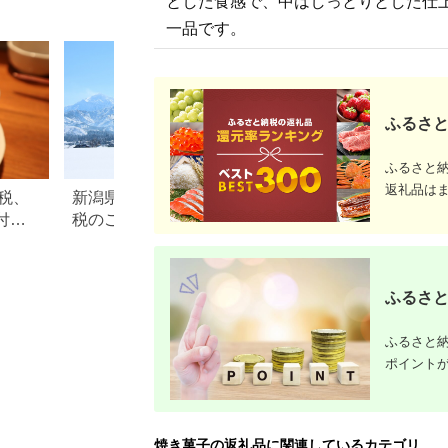
とした食感で、中はしっとりとした仕
一品です。
ふるさと
ふるさと
返礼品は
税、
新潟県魚沼市のふるさと納
【2026年最新】ふ
付し
税のご紹介
税チョコレートの
｜10
返礼品ランキング
説
額・内容量で比較
ふるさと
ふるさと納
ポイント
焼き菓子の返礼品に関連しているカテゴリ