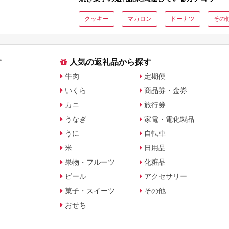
クッキー
マカロン
ドーナツ
その
す
人気の返礼品から探す
牛肉
定期便
いくら
商品券・金券
カニ
旅行券
うなぎ
家電・電化製品
うに
自転車
米
日用品
果物・フルーツ
化粧品
ビール
アクセサリー
菓子・スイーツ
その他
おせち