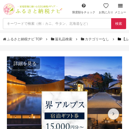
限度額をチェック
お気に入り
メニュー
検索
ふるさと納税ナビ TOP
返礼品検索
カテゴリーなし
【ふ
詳細を見る