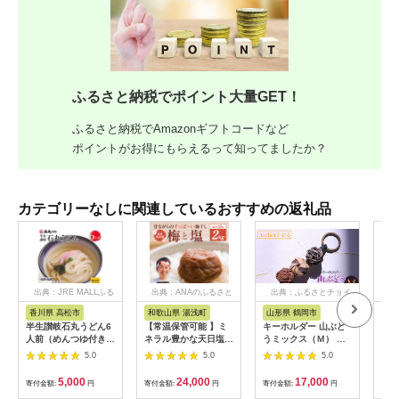
ふるさと納税でポイント大量GET！
ふるさと納税でAmazonギフトコードなど
ポイントがお得にもらえるって知ってましたか？
カテゴリーなしに関連しているおすすめの返礼品
出典：JRE MALLふる
出典：ANAのふるさと
出典：ふるさとチョイ
出
さと納税
納税
ス
香川県 高松市
和歌山県 湯浅町
山形県 鶴岡市
佐
半生讃岐石丸うどん6
【常温保管可能 】ミ
キーホルダー 山ぶど
【伊
人前（めんつゆ付き）
ネラル豊かな天日塩だ
うミックス（Ｍ） 山
ース
麺300g×2袋
けで漬けた無添加梅干
形県鶴岡市 アトリエ
5.0
5.0
5.0
し2kg 梅ボーイズ｜
かおる | 山葡萄 雑貨
南高梅
キーホルダー ギフト
5,000
24,000
17,000
寄付金額:
円
寄付金額:
円
寄付金額:
円
寄付
B201_EP6024
贈り物 お取り寄せ 返