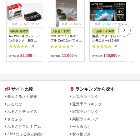
出典：ふるさとチョイ
出典：ふるなび
出典：ふるさとチョイ
出
ス
ス
福島県 福島市
大阪府 守口市
千葉県 いすみ市
宮
No.2565キヤノン イ
CIO スパイラルケー
液晶モニター(モバイ
オー
ンクタンク BCI-
ブル CtoC 2m (ライト
ルモニター) 15.6型ワ
ッダ
351XL＋350XL/6MP
ブラック)｜Type-C 充
イド 4K タッチパネ
AF
5.0
5.0
5.0
電 [2547]
ル対応 リファビッシ
ュ品【1466952】
32,000
11,000
140,000
寄付金額:
円
寄付金額:
円
寄付金額:
円
寄付
サイト比較
ランキングから探す
楽天ふるさと納税
人気ランキング
ふるなび
還元率ランキング
ふるさとチョイス
家電ランキング
さとふる
高額ランキング
ふるさとプレミアム
一人暮らし
ANAのふるさと納税
食べ物以外