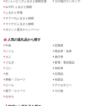
dショッピングふるさと納税百選
その他のランキング
au PAY ふるさと納税
ふるさと本舗
ヤフーのふるさと納税
マイナビふるさと納税
ポイント還元キャンペーン
人気の返礼品から探す
牛肉
定期便
いくら
商品券・金券
カニ
旅行券
うなぎ
家電・電化製品
うに
自転車
米
日用品
果物・フルーツ
化粧品
ビール
アクセサリー
菓子・スイーツ
その他
おせち