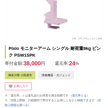
出典：JRE MALLふるさと納税
Pixio モニターアーム シングル 耐荷重9kg ピン
ク PSW1SPK
38,000
24
寄付金額:
円
還元率:
%
神奈川県 小田原市
情報機器・ガジェット
お気に入り
※「還元率」とは返礼品のお得度を測る指標です
（還元率とは）
※「控除上限額」の範囲内で寄付するとお得にふるさと納税できます
（控
除上限額を調べる）