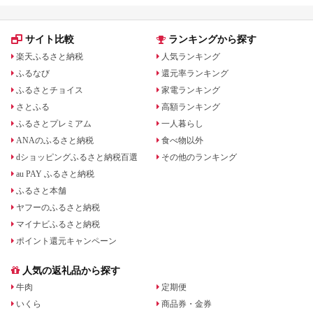
オ 
F23
サイト比較
ランキングから探す
楽天ふるさと納税
人気ランキング
ふるなび
還元率ランキング
ふるさとチョイス
家電ランキング
さとふる
高額ランキング
ふるさとプレミアム
一人暮らし
ANAのふるさと納税
食べ物以外
dショッピングふるさと納税百選
その他のランキング
au PAY ふるさと納税
ふるさと本舗
ヤフーのふるさと納税
マイナビふるさと納税
ポイント還元キャンペーン
人気の返礼品から探す
牛肉
定期便
いくら
商品券・金券