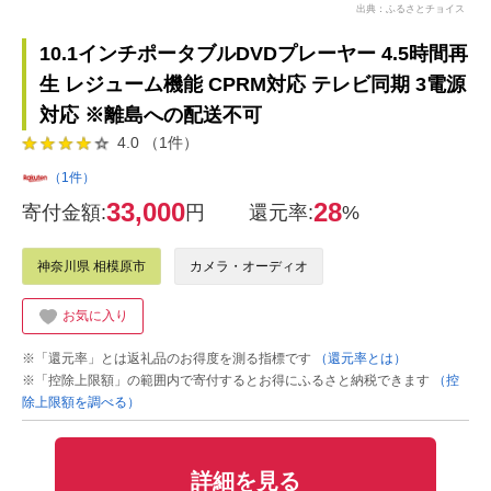
出典：ふるさとチョイス
10.1インチポータブルDVDプレーヤー 4.5時間再
生 レジューム機能 CPRM対応 テレビ同期 3電源
対応 ※離島への配送不可
4.0 （1件）
（1件）
33,000
28
寄付金額:
円
還元率:
%
神奈川県 相模原市
カメラ・オーディオ
お気に入り
※「還元率」とは返礼品のお得度を測る指標です
（還元率とは）
※「控除上限額」の範囲内で寄付するとお得にふるさと納税できます
（控
除上限額を調べる）
詳細を見る