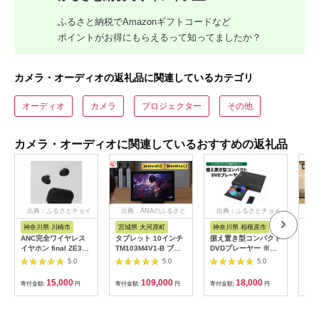
ふるさと納税でAmazonギフトコードなど
ポイントがお得にもらえるって知ってましたか？
カメラ・オーディオの返礼品に関連しているカテゴリ
オーディオ
カメラ
プロジェクター
その他
カメラ・オーディオに関連しているおすすめの返礼品
出典：ふるさとチョイ
出典：ANAのふるさと
出典：ふるさとチョイ
出
ス
納税
ス
神奈川県 川崎市
宮城県 大河原町
神奈川県 相模原市
福
ANC完全ワイヤレス
タブレット 10インチ
据え置き型コンパクト
DEN
イヤホン final ZE300
TM103M4V1-B ブラ
DVDプレーヤー ※離
ラウ
ZE3000の小型モデル
ック アイリスオーヤ
島への配送不可
［A
5.0
5.0
5.0
/ノイズキャンセリン
マ LUCA アンドロイ
ノン
グ/ノイキャン/外音取
ド android tablet
Ult
15,000
109,000
18,000
寄付金額:
円
寄付金額:
円
寄付金額:
円
寄付
り込み/マイク付き
1920×1200 大画面
eA
【カラー選択可】
RAM 4GB
ネッ
ィオ 
AM