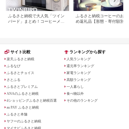
ふるさと納税で大人気「ツイン
ふるさと納税コーヒーのおす
バード」まとめ！コーヒーメー
め返礼品【形態・寄付額別に
カーや掃除機など
選】
サイト比較
ランキングから探す
楽天ふるさと納税
人気ランキング
ふるなび
還元率ランキング
ふるさとチョイス
家電ランキング
さとふる
高額ランキング
ふるさとプレミアム
一人暮らし
ANAのふるさと納税
食べ物以外
dショッピングふるさと納税百選
その他のランキング
au PAY ふるさと納税
ふるさと本舗
ヤフーのふるさと納税
マイナビふるさと納税