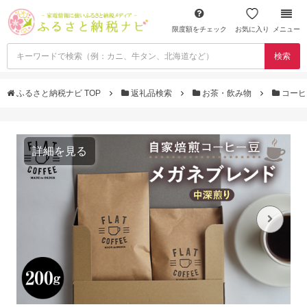
限度額をチェック
お気に入り
メニュー
検索
ふるさと納税ナビ TOP
返礼品検索
お茶・飲み物
コー
詳細を見る