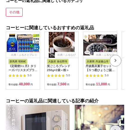
コーヒーの返礼品に関連しているカテゴリ
その他
コーヒーに関連しているおすすめの返礼品
出典：ふるさとプレミ
出典：ふるなび
出典：ふるなび
アム
群馬県 明和町
大阪府 泉佐野市
兵庫県 丹波篠山市
大阪
《定期便3ヶ月》タリ
笑ごころブレンド
丹波黒豆菓子セット
【豆
ーズバリスタズブラッ
250g×2袋＜粉＞
【５つ星ひょうご認
ンレ
ク キリマンジャロ ＜
定】（黒豆グラッセ・
No
5.0
5.0
5.0
285ml×24本＞【1ケ
黒豆煮・きな粉黒豆）
出法
ース】 [ふるさと納税
丹波黒豆 きな粉 きな
ー豆
48,000
7,500
11,000
寄付金額:
円
寄付金額:
円
寄付金額:
円
寄付
コーヒー タリーズ 定
こ 黒豆煮 煮豆 F011
大山
期便 ボトルコーヒー
缶コーヒー ブラック
コーヒー 伊藤園コー
コーヒーの返礼品に関連している記事の紹介
ヒー キリマンジャロ
まとめ買い]|10_itn-
222403