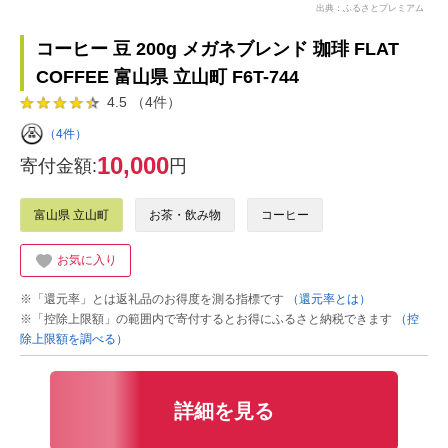
出典：ふるさとプレミアム
コーヒー 豆 200g メガネブレンド 珈琲 FLAT
COFFEE 富山県 立山町 F6T-744
4.5 （4件）
（4件）
10,000
寄付金額:
円
富山県 立山町
お茶・飲み物
コーヒー
お気に入り
※「還元率」とは返礼品のお得度を測る指標です
（還元率とは）
※「控除上限額」の範囲内で寄付するとお得にふるさと納税できます
（控
除上限額を調べる）
詳細を見る