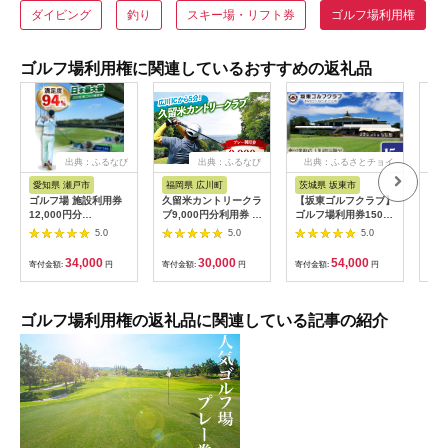
ダイビング
釣り
スキー場・リフト券
ゴルフ場利用権
ゴルフ場利用権に関連しているおすすめの返礼品
出典：ふるなび
出典：ふるなび
出典：ふるさとチョイ
出
ス
愛知県 瀬戸市
福岡県 広川町
茨城県 坂東市
福
ゴルフ場 施設利用券
久留米カントリークラ
【坂東ゴルフクラブ】
【ふ
12,000円分
ブ9,000円分利用券 /
ゴルフ場利用券15000
フチ
[BBEC002]ゴルフ倶
ゴルフ[AFAD007]
円分（寄付金額の3割
小郡
5.0
5.0
5.0
楽部大樹 瀬戸店
相当額分） ／ ゴルフ
ギフ
プレー 都心から1時間
ゴル
34,000
30,000
54,000
寄付金額:
円
寄付金額:
円
寄付金額:
円
寄付
利用券 ゴルフ場 チケ
券 
ット 茨城 ゴルフ 予約
ラウ
体験 アクセス抜群 好
郡市
立地 ゴルフラウンド
ゴルフ場利用権の返礼品に関連している記事の紹介
アウトドア スポーツ
レジャー 茨城県
No.156