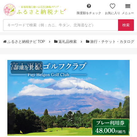
限度額をチェック
お気に入り
メニュー
検索
ふるさと納税ナビ TOP
返礼品検索
旅行・チケット・カタログ
詳細を見る