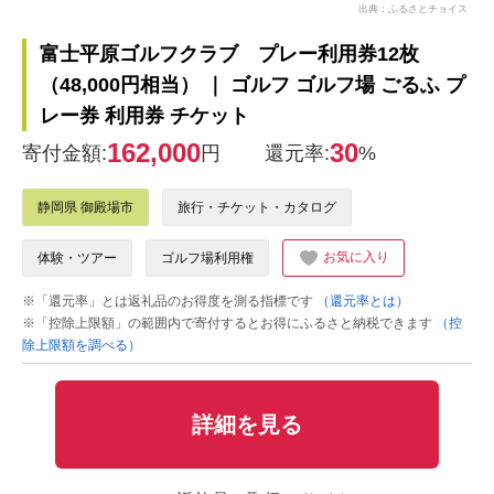
出典：ふるさとチョイス
富士平原ゴルフクラブ プレー利用券12枚
（48,000円相当） ｜ ゴルフ ゴルフ場 ごるふ プ
レー券 利用券 チケット
162,000
30
寄付金額:
円
還元率:
%
静岡県 御殿場市
旅行・チケット・カタログ
お気に入り
体験・ツアー
ゴルフ場利用権
※「還元率」とは返礼品のお得度を測る指標です
（還元率とは）
※「控除上限額」の範囲内で寄付するとお得にふるさと納税できます
（控
除上限額を調べる）
詳細を見る