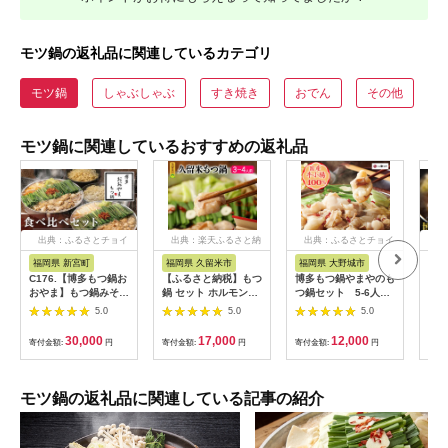
モツ鍋の返礼品に関連しているカテゴリ
モツ鍋
しゃぶしゃぶ
すき焼き
おでん
その他
モツ鍋に関連しているおすすめの返礼品
出典：ふるさとチョイ
出典：楽天ふるさと納
出典：ふるさとチョイ
出
ス
税
ス
福岡県 新宮町
福岡県 久留米市
福岡県 大野城市
福岡
C176.【博多もつ鍋お
【ふるさと納税】もつ
博多もつ鍋やまやのも
博多
おやま】もつ鍋みそ・
鍋 セット ホルモン
つ鍋セット 5-6人前
人前
しょうゆ味食べ比べセ
200g × 2パック 3倍
(あごだし醤油味)(大野
味噌
5.0
5.0
5.0
ット各3人前【もつ
希釈 もつ鍋スープ
城市)_ もつ鍋 あごだ
鍋・味噌味】【もつ
350ml ちゃんぽん麺
し 醤油味 やまや メー
30,000
17,000
12,000
寄付金額:
円
寄付金額:
円
寄付金額:
円
寄付
鍋・醤油味】
150g × 2玉 薬味 にん
カー 福岡 人気 おすす
にくスライス 一味唐
め 送料込み 贈答 ギフ
辛子 こだわり だし醤
ト 名物 博多 冷凍
油 モチモチ麺 オリジ
【1260007】
モツ鍋の返礼品に関連している記事の紹介
ナル パッケージ 贈答
用 冷凍 お取り寄せ 福
岡県 久留米市 送料無
料