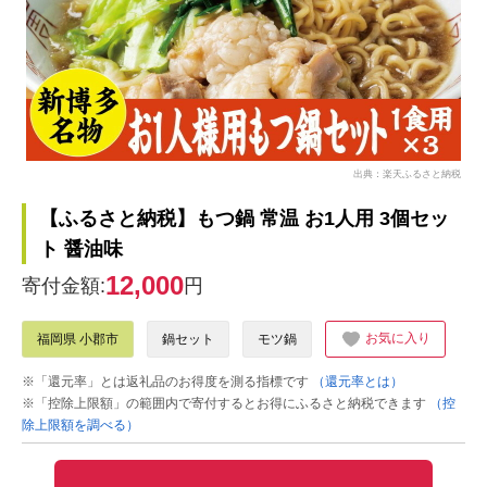
出典：楽天ふるさと納税
【ふるさと納税】もつ鍋 常温 お1人用 3個セッ
ト 醤油味
12,000
寄付金額:
円
お気に入り
福岡県 小郡市
鍋セット
モツ鍋
※「還元率」とは返礼品のお得度を測る指標です
（還元率とは）
※「控除上限額」の範囲内で寄付するとお得にふるさと納税できます
（控
除上限額を調べる）