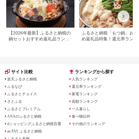
【2026年最新】ふるさと納税の
ふるさと納税「もつ鍋」おす
鍋セットおすすめ返礼品ランキ
め返礼品特集！還元率ランキ
ング｜人気の種類・寄付額別に
グも
厳選
サイト比較
ランキングから探す
楽天ふるさと納税
人気ランキング
ふるなび
還元率ランキング
ふるさとチョイス
家電ランキング
さとふる
高額ランキング
ふるさとプレミアム
一人暮らし
ANAのふるさと納税
食べ物以外
dショッピングふるさと納税百選
その他のランキング
au PAY ふるさと納税
ふるさと本舗