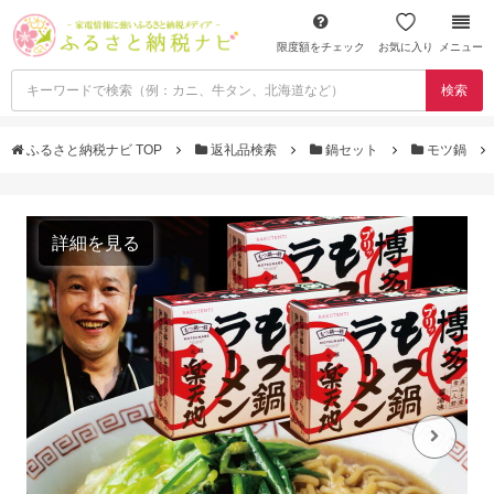
限度額をチェック
お気に入り
メニュー
検索
ふるさと納税ナビ TOP
返礼品検索
鍋セット
モツ鍋
詳細を見る