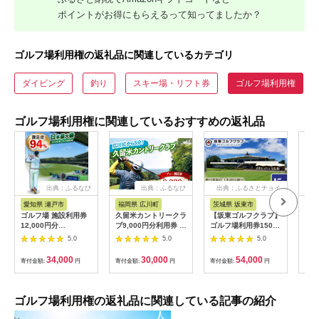
ポイントがお得にもらえるって知ってましたか？
ゴルフ場利用権の返礼品に関連しているカテゴリ
ダイビング
釣り
スキー場・リフト券
ゴルフ場利用権
ゴルフ場利用権に関連しているおすすめの返礼品
出典：ふるなび
出典：ふるなび
出典：ふるさとチョイ
出
ス
愛知県 瀬戸市
福岡県 広川町
茨城県 坂東市
福
ゴルフ場 施設利用券
久留米カントリークラ
【坂東ゴルフクラブ】
【ふ
12,000円分
ブ9,000円分利用券 /
ゴルフ場利用券15000
フチ
[BBEC002]ゴルフ倶
ゴルフ[AFAD007]
円分（寄付金額の3割
小郡
5.0
5.0
5.0
楽部大樹 瀬戸店
相当額分） ／ ゴルフ
ギフ
プレー 都心から1時間
ゴル
34,000
30,000
54,000
寄付金額:
円
寄付金額:
円
寄付金額:
円
寄付
利用券 ゴルフ場 チケ
券 
ット 茨城 ゴルフ 予約
ラウ
体験 アクセス抜群 好
郡市
立地 ゴルフラウンド
ゴルフ場利用権の返礼品に関連している記事の紹介
アウトドア スポーツ
レジャー 茨城県