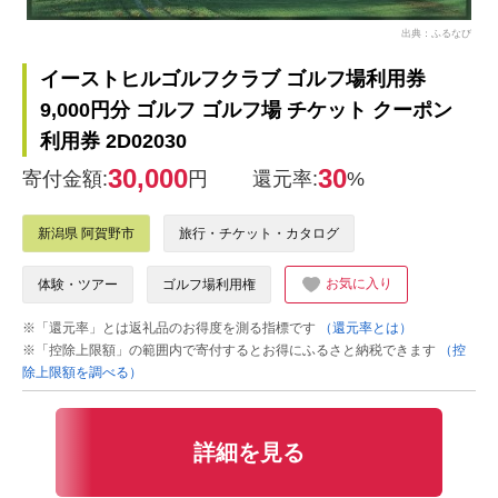
出典：ふるなび
イーストヒルゴルフクラブ ゴルフ場利用券
9,000円分 ゴルフ ゴルフ場 チケット クーポン
利用券 2D02030
30,000
30
寄付金額:
円
還元率:
%
新潟県 阿賀野市
旅行・チケット・カタログ
お気に入り
体験・ツアー
ゴルフ場利用権
※「還元率」とは返礼品のお得度を測る指標です
（還元率とは）
※「控除上限額」の範囲内で寄付するとお得にふるさと納税できます
（控
除上限額を調べる）
詳細を見る