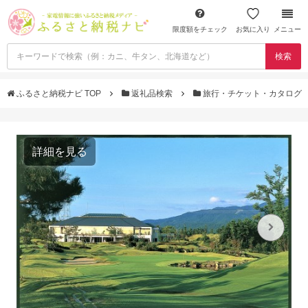
限度額をチェック
お気に入り
メニュー
検索
ふるさと納税ナビ TOP
返礼品検索
旅行・チケット・カタログ
詳細を見る