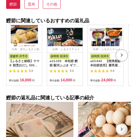
鰹節
昆布
その他
鰹節に関連しているおすすめの返礼品
出典：楽天ふるさと納
出典：ふるさとチョイ
出典：ふるさとチョイ
出
税
ス
ス
愛媛県 伊予市
静岡県 焼津市
静岡県 焼津市
鹿
【ふるさと納税】ヤマ
a13-153 本枯節 鰹
a23-042 【焼津産鰹
【ふ
キ 割烹白だし 500ml
節 駿河ふぶき ギフト
本枯節使用】勝男屋の
添加
12本 中容量 おだし
（2g×12P）×6袋
だし6種計12袋
5袋
5.0
5.0
5.0
煮物 かけつゆ 国内製
ッグ
造｜B276
7【
16,000
14,000
24,000
寄付金額:
円
寄付金額:
円
寄付金額:
円
寄付
鰹節の返礼品に関連している記事の紹介