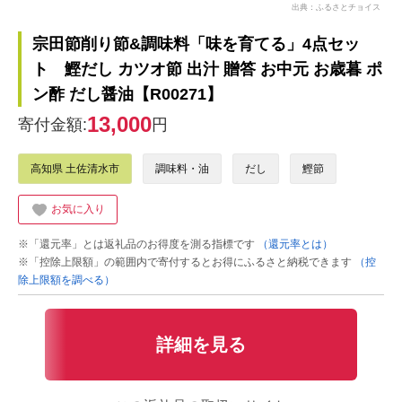
出典：ふるさとチョイス
宗田節削り節&調味料「味を育てる」4点セッ
ト 鰹だし カツオ節 出汁 贈答 お中元 お歳暮 ポ
ン酢 だし醤油【R00271】
13,000
寄付金額:
円
高知県 土佐清水市
調味料・油
だし
鰹節
お気に入り
※「還元率」とは返礼品のお得度を測る指標です
（還元率とは）
※「控除上限額」の範囲内で寄付するとお得にふるさと納税できます
（控
除上限額を調べる）
詳細を見る