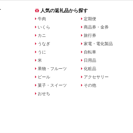
す
人気の返礼品から探す
牛肉
定期便
いくら
商品券・金券
カニ
旅行券
うなぎ
家電・電化製品
うに
自転車
米
日用品
果物・フルーツ
化粧品
ビール
アクセサリー
菓子・スイーツ
その他
おせち