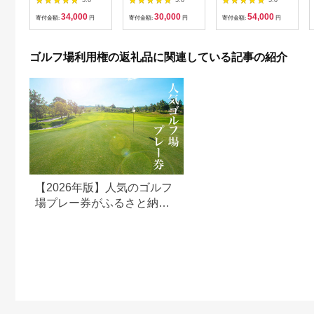
楽部大樹 瀬戸店
相当額分） ／ ゴルフ
34,000
30,000
54,000
プレー 都心から1時間
寄付金額:
円
寄付金額:
円
寄付金額:
円
利用券 ゴルフ場 チケ
ット 茨城 ゴルフ 予約
体験 アクセス抜群 好
ゴルフ場利用権の返礼品に関連している記事の紹介
立地 ゴルフラウンド
アウトドア スポーツ
レジャー 茨城県
No.156
【2026年版】人気のゴルフ
場プレー券がふるさと納税
でもらえる！