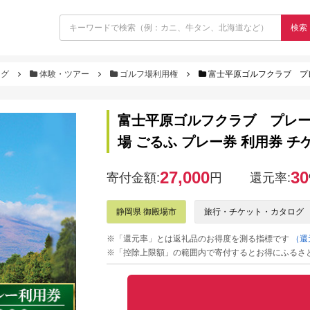
検索
ログ
体験・ツアー
ゴルフ場利用権
富士平原ゴルフクラブ プレー利
富士平原ゴルフクラブ プレー利
場 ごるふ プレー券 利用券 チ
27,000
30
寄付金額:
円
還元率:
静岡県 御殿場市
旅行・チケット・カタログ
※「還元率」とは返礼品のお得度を測る指標です
（還
※「控除上限額」の範囲内で寄付するとお得にふるさ