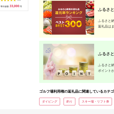
ギフト券 9枚 9000円
｜山梨県 
33,000
10,000
30,000
5
ゴルフ チケット 商品
ゴルフ ゴ
寄付金額:
円
寄付金額:
円
寄付金額:
円
寄付金額:
ふるさと
券 ゴルフ券 スポーツ
プレー 優
ラウンド 券 福岡県 小
チケット 
郡市
ー券
ふるさと
返礼品は
ふるさと
ふるさと納
ポイント
ゴルフ場利用権の返礼品に関連しているカテゴ
ダイビング
釣り
スキー場・リフト券