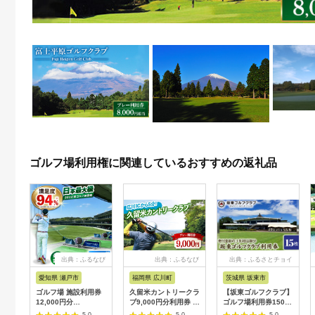
ゴルフ場利用権に関連しているおすすめの返礼品
出典：ふるなび
出典：ふるなび
出典：ふるさとチョイ
ス
愛知県 瀬戸市
福岡県 広川町
茨城県 坂東市
ゴルフ場 施設利用券
久留米カントリークラ
【坂東ゴルフクラブ】
12,000円分
ブ9,000円分利用券 /
ゴルフ場利用券15000
[BBEC002]ゴルフ倶
ゴルフ[AFAD007]
円分（寄付金額の3割
5.0
5.0
5.0