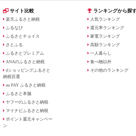
サイト比較
ランキングから探
楽天ふるさと納税
人気ランキング
ふるなび
還元率ランキング
ふるさとチョイス
家電ランキング
さとふる
高額ランキング
ふるさとプレミアム
一人暮らし
ANAのふるさと納税
食べ物以外
dショッピングふるさと
その他のランキング
納税百選
au PAY ふるさと納税
ふるさと本舗
ヤフーのふるさと納税
マイナビふるさと納税
ポイント還元キャンペー
ン