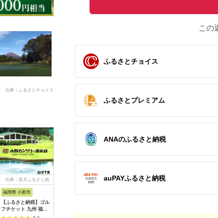
この
ふるさとチョイス
出典：ふるさとチョイス
ふるさとプレミアム
ANAのふるさと納税
auPAYふるさと納税
出典：楽天ふるさと納
出典：ふるさとチョイ
出典：ふるなび
出典：ふ
税
ス
福岡県 小郡市
高知県 芸西村
岐阜県 御嵩町
山梨県 都
【ふるさと納税】ゴル
kochi黒潮カントリー
こぶしゴルフ倶楽部
＜15,00
フチケット 九州 福岡
クラブ ご利用券
9,000円分
ルフ倶楽
小郡カンツリー倶楽部
3,000円
[AVAO003]ゴルフ場
優待プレ
5.0
5.0
5.0