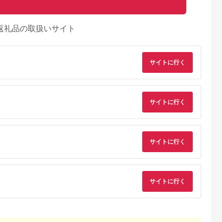
返礼品の取扱いサイト
サイトに行く
サイトに行く
サイトに行く
サイトに行く
るさとチョイ
出典：ふるなび
出典：ふるさとチョイ
出典：ふるな
ス
ス
留市
新潟県 新発田市
愛知県 大府市
山梨県 都留市
0円分＞都ゴ
ゴルフ 利用券
【日本最大級 400打
【3,000円分】山梨
部 ゴルフ場
120,000円分 ゴルフ
席 ゴルフ練習場】ゴ
都留市内 ゴルフ場
ー補助利用券
場 ゴルフ ゴルフ ゴル
ルフ倶楽部大樹 大府
通利用券｜ ゴルフ
5.0
5.0
5.0
5.0