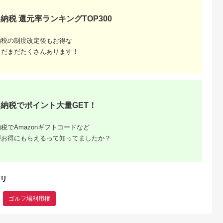
都留市 都留
フ ゴルフ ゴルフ
店 施設利用券
用券
0,000
400,000
34,000
10,000
ルフ場 予約
A02_40
【12,000円分】
円
寄付金額:
円
寄付金額:
円
寄付金額:
円
納税 還元率ランキングTOP300
待券 利用券
補助券 プレ
納税の制度改定後もお得な
まだまだたくさんあります！
納税でポイント大量GET！
税でAmazonギフトコードなど
がお得にもらえるって知ってましたか？
リ
ゴルフ場利用権