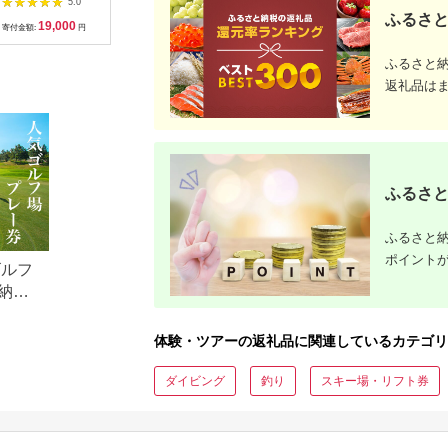
5.0
5.0
5.0
の小京都の老舗割烹
そば そば打ち )【D3-
期間3年（Eメール発
（30,00
ふるさと
19,000
33,000
500,000
1
「山重」料亭ランチペ
009】
行）｜予約 宿泊 観光
期間3年（
寄付金額:
円
寄付金額:
円
寄付金額:
円
寄付金額:
アチケット加茂市 割
体験 温泉 ホテル 旅館
行）｜予約
烹 山重
チケット 子供 子連れ
体験 温泉 ホテル 旅館
ふるさと
カップル 家族 店頭 オ
チケット 
ンライン ネット 電話
カップル 
返礼品は
神奈川 神奈川
ンライン 
長崎
ふるさと
ふるさと納
ポイント
ゴルフ
納税
体験・ツアーの返礼品に関連しているカテゴリ
ダイビング
釣り
スキー場・リフト券