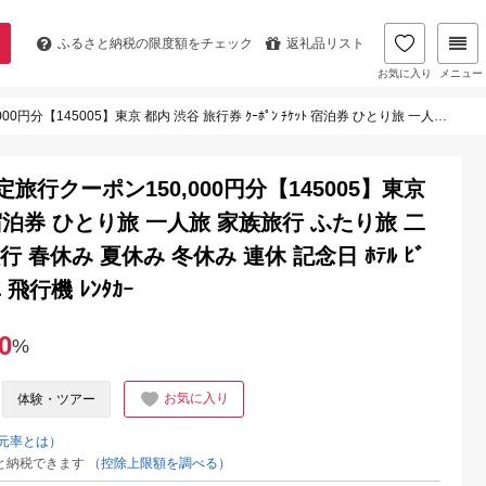
ふるさと納税の
限度額をチェック
返礼品リスト
お気に入り
メニュー
券 ひとり旅 一人旅 家族旅行 ふたり旅 二人旅 友達旅行 卒業旅行 新婚旅行 春休み 夏休み 冬休み 連休 記念日 ﾎﾃﾙ ﾋﾞｼﾞﾈｽﾎﾃﾙ 旅館 国内旅行 JR 電車 飛行機 ﾚﾝﾀｶｰ
行クーポン150,000円分【145005】東京
ｯﾄ 宿泊券 ひとり旅 一人旅 家族旅行 ふたり旅 二
 春休み 夏休み 冬休み 連休 記念日 ﾎﾃﾙ ﾋﾞ
 飛行機 ﾚﾝﾀｶｰ
0
%
お気に入り
体験・ツアー
元率とは）
と納税できます
（控除上限額を調べる）