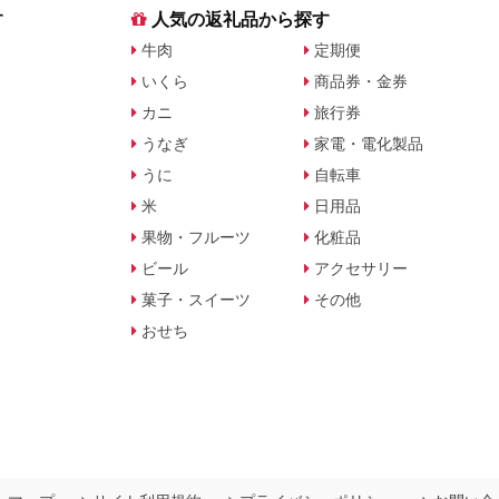
す
人気の返礼品から探す
牛肉
定期便
いくら
商品券・金券
カニ
旅行券
うなぎ
家電・電化製品
うに
自転車
米
日用品
果物・フルーツ
化粧品
ビール
アクセサリー
菓子・スイーツ
その他
おせち