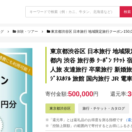
検索
ログ
体験・ツアー
東京都渋谷区 日本旅行 地域限定旅行クーポン150,000円分【145005】東京 都内 渋谷 旅行券 ｸｰﾎﾟﾝ ﾁｹｯﾄ 宿泊
東京都渋谷区 日本旅行 地域限定旅
都内 渋谷 旅行券 ｸｰﾎﾟﾝ ﾁｹ
人旅 友達旅行 卒業旅行 新婚旅行
ｼﾞﾈｽﾎﾃﾙ 旅館 国内旅行 JR 電車
500,000
3
寄付金額:
円
還元率:
東京都渋谷区
旅行・チケット・カタログ
※「還元率」とは返礼品のお得度を測る指標です
（還
※「控除上限額」の範囲内で寄付するとお得にふるさ