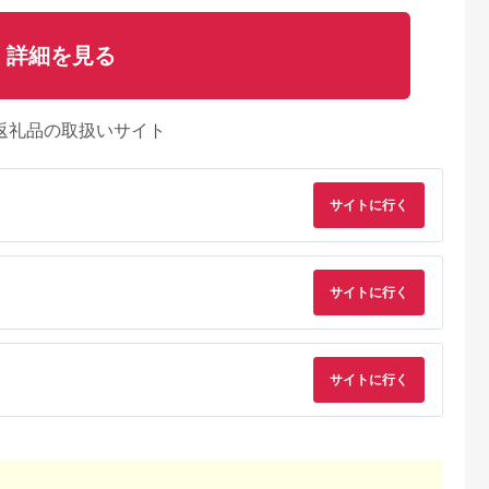
詳細を見る
返礼品の取扱いサイト
サイトに行く
サイトに行く
サイトに行く
典：ふるなび
出典：ふるなび
出典：ふるなび
出典：ふるな
神奈川県 箱根町
神奈川県 箱根町
大阪府 門真市
雲仙、ハウス
【箱根町】JTBふるさ
【箱根町】JTBふるさ
令和堂で使える糖質
】JTBふる
と旅行クーポン
と旅行クーポン
フ飯1000円分券【 
クーポン
（3,000円分）有効期
（15,000円分） 有効
フトチケット ギフト