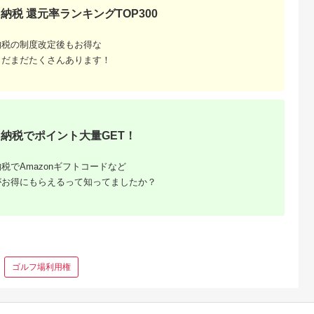
5.0
5.0
5.0
5.0
0円分）有効
間3年（Eメール発
期間3年（Eメール発
チケット ギフトチケ
納税 還元率ランキングTOP300
00,000
10,000
50,000
4,000
Eメール発
行）｜予約 宿泊 観光
行）｜予約 宿泊 観光
ット ギフトチケット
円
寄付金額:
円
寄付金額:
円
寄付金額:
円
 宿泊 観光
体験 温泉 ホテル 旅館
体験 温泉 ホテル 旅館
ギフトチケット ギフ
チケット 子供 子連れ
チケット 子供 子連れ
トチケット 】
納税の制度改定後もお得な
子供 子連れ
カップル 家族 店頭 オ
カップル 家族 店頭 オ
家族 店頭 オ
ンライン ネット 電話
ンライン ネット 電話
まだまだたくさんあります！
ネット 電話
箱根
箱根
納税でポイント大量GET！
税でAmazonギフトコードなど
がお得にもらえるって知ってましたか？
ゴルフ場利用権