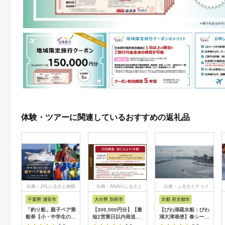
体験・ツアーに関連しているおすすめの返礼品
出典：JALふるさと納税
出典：ANAのふるさと
出典：ふるさとチョイ
納税
ス
千葉県 浦安市
大分県 別府市
京都 府京都市
「釣り船」親子ペア乗
【300,000円分】【最
【びわ湖疏水船：びわ
船券【小・中学生のお
短2営業日以内発送】
湖大津港便】春シーズ
子様】
別府市内の旅館やホテ
ン先行予約権（２名様