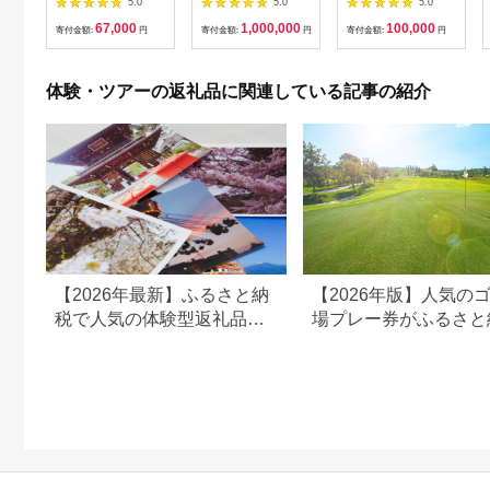
5.0
5.0
5.0
ルで使用できる宿泊補
分の乗船予約の権利）
67,000
1,000,000
100,000
助券 楽しい旅の思い
寄付金額:
円
寄付金額:
円
寄付金額:
円
出を！ 宿泊券 大分県
別府市 3000円 15000
円 3万円 9万円 15万
体験・ツアーの返礼品に関連している記事の紹介
円 30万円 ホテル 旅
館 温泉 旅行 観光 ト
ラベル 宿泊補助券 チ
ケット クーポン 宿泊
お泊り 別府温泉 別府
観光 地獄めぐり 旅 お
すすめ 人気 体験型 節
約_B030-007
【2026年最新】ふるさと納
【2026年版】人気の
税で人気の体験型返礼品！
場プレー券がふるさと
編集長おすすめ16選
でもらえる！