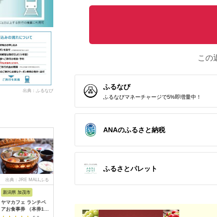
この
ふるなび
出典：ふるなび
ふるなびマネーチャージで5%即増量中！
ANAのふるさと納税
ふるさとパレット
出典：JRE MALLふる
出典：ふるさとチョイ
出典：ふるなび
出
さと納税
ス
新潟県 加茂市
長崎県 松浦市
神奈川県 小田原市
長崎県
ヤマカフェ ランチペ
田舎そば打ち体験(体
【小田原市】JTBふる
【長崎、
アお食事券 （本券1枚
験交流型メニュー)( 体
さと旅行クーポン
テンボス等
で2名様ご利用）北越
験 田舎 自然 松浦市
（150,000円分）有効
さと旅行