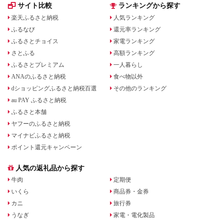
サイト比較
ランキングから探す
楽天ふるさと納税
人気ランキング
ふるなび
還元率ランキング
ふるさとチョイス
家電ランキング
さとふる
高額ランキング
ふるさとプレミアム
一人暮らし
ANAのふるさと納税
食べ物以外
dショッピングふるさと納税百選
その他のランキング
au PAY ふるさと納税
ふるさと本舗
ヤフーのふるさと納税
マイナビふるさと納税
ポイント還元キャンペーン
人気の返礼品から探す
牛肉
定期便
いくら
商品券・金券
カニ
旅行券
うなぎ
家電・電化製品