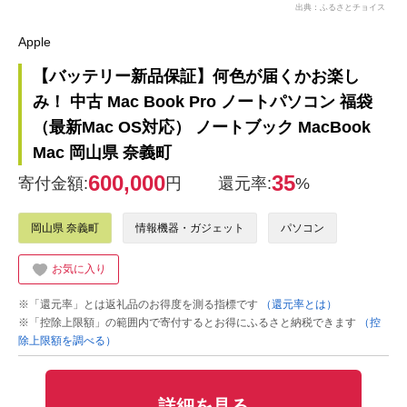
出典：ふるさとチョイス
Apple
【バッテリー新品保証】何色が届くかお楽し
み！ 中古 Mac Book Pro ノートパソコン 福袋
（最新Mac OS対応） ノートブック MacBook
Mac 岡山県 奈義町
600,000
35
寄付金額:
円
還元率:
%
岡山県 奈義町
情報機器・ガジェット
パソコン
お気に入り
※「還元率」とは返礼品のお得度を測る指標です
（還元率とは）
※「控除上限額」の範囲内で寄付するとお得にふるさと納税できます
（控
除上限額を調べる）
詳細を見る