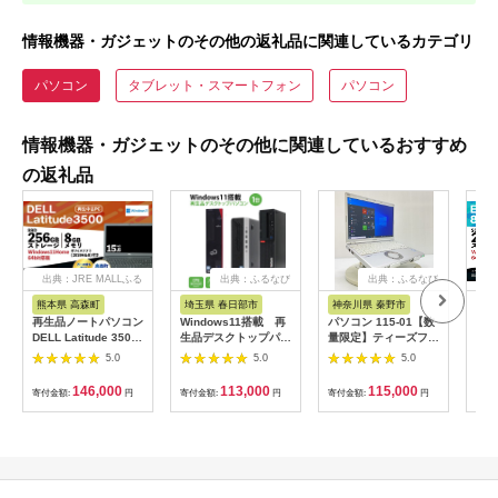
情報機器・ガジェットのその他の返礼品に関連しているカテゴリ
パソコン
タブレット・スマートフォン
パソコン
情報機器・ガジェットのその他に関連しているおすすめ
の返礼品
出典：JRE MALLふる
出典：ふるなび
出典：ふるなび
さと納税
熊本県 高森町
埼玉県 春日部市
神奈川県 秦野市
熊
再生品ノートパソコン
Windows11搭載 再
パソコン 115-01【数
再生
DELL Latitude 3500
生品デスクトップパソ
量限定】ティーズフュ
Eli
1台 K007373
コン(CY001-1）
ーチャーの再生ノート
台
5.0
5.0
5.0
K007374
PC（Panasonic
Let's note SZ6 CF-
146,000
113,000
115,000
寄付金額:
円
寄付金額:
円
寄付金額:
円
寄付
SZ6）【並品】