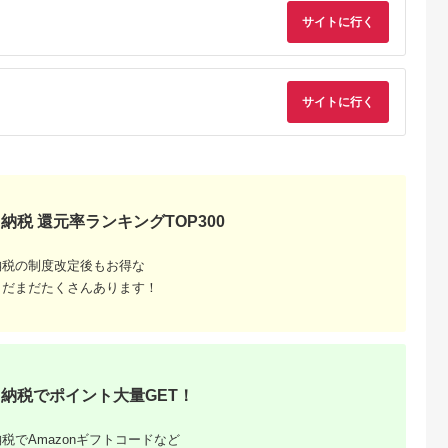
 宿泊 観光
体験 温泉 ホテル 旅館
体験 温泉 ホテル 旅館
ギフトチケット ギフ
サイトに行く
チケット 子供 子連れ
チケット 子供 子連れ
トチケット 】
子供 子連れ
カップル 家族 店頭 オ
カップル 家族 店頭 オ
家族 店頭 オ
ンライン ネット 電話
ンライン ネット 電話
ネット 電話
箱根
箱根
サイトに行く
納税 還元率ランキングTOP300
納税の制度改定後もお得な
まだまだたくさんあります！
納税でポイント大量GET！
税でAmazonギフトコードなど