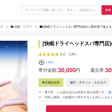
検索
ログ
体験・ツアー
[快眠ドライヘッドスパ専門店]myｕ恵比寿で使える 
[快眠ドライヘッドスパ専門店]m
5.0 （1件）
（1件）
30,000
30
寄付金額:
円
還元率:
東京都渋谷区
旅行・チケット・カタログ
※「還元率」とは返礼品のお得度を測る指標です
（還
※「控除上限額」の範囲内で寄付するとお得にふるさ