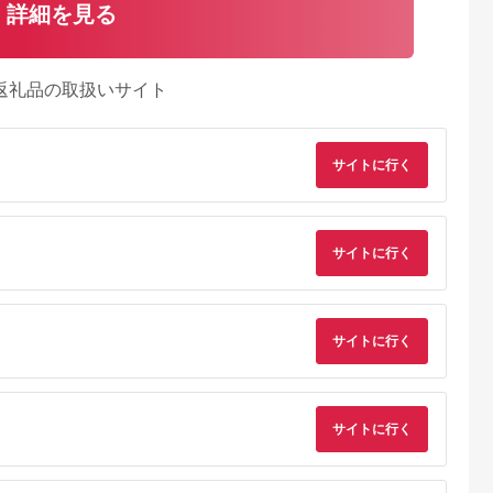
詳細を見る
返礼品の取扱いサイト
サイトに行く
サイトに行く
サイトに行く
典：ふるなび
出典：ふるなび
出典：ふるなび
出典：ふるな
神奈川県 箱根町
神奈川県 箱根町
大阪府 門真市
雲仙、ハウス
【箱根町】JTBふるさ
【箱根町】JTBふるさ
令和堂で使える糖質
サイトに行く
】JTBふる
と旅行クーポン
と旅行クーポン
フ飯1000円分券【 
クーポン
（3,000円分）有効期
（15,000円分） 有効
フトチケット ギフト
5.0
5.0
5.0
5.0
0円分）有効
間3年（Eメール発
期間3年（Eメール発
チケット ギフトチケ
00,000
10,000
50,000
4,000
Eメール発
行）｜予約 宿泊 観光
行）｜予約 宿泊 観光
ット ギフトチケット
円
寄付金額:
円
寄付金額:
円
寄付金額:
円