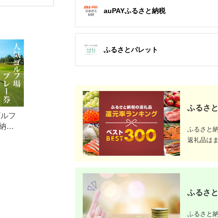
アチケット加茂市 割
体験 温泉 ホテル 旅館
行）｜予約
auPAYふるさと納税
烹 山重
チケット 子供 子連れ
体験 温泉 ホテル 旅館
カップル 家族 店頭 オ
チケット 
ンライン ネット 電話
カップル 
神奈川 神奈川
ンライン 
長崎
ふるさとパレット
ふるさと
ゴルフ
納税
ふるさと
返礼品は
ふるさと
ふるさと納