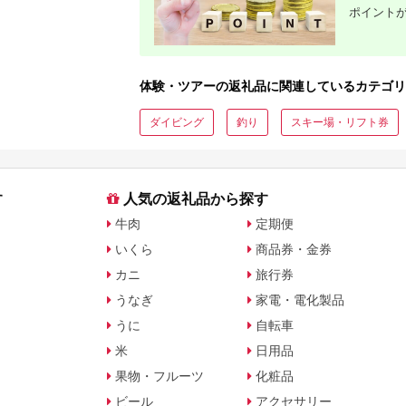
ポイント
体験・ツアーの返礼品に関連しているカテゴリ
ダイビング
釣り
スキー場・リフト券
す
人気の返礼品から探す
牛肉
定期便
いくら
商品券・金券
カニ
旅行券
うなぎ
家電・電化製品
うに
自転車
米
日用品
果物・フルーツ
化粧品
ビール
アクセサリー