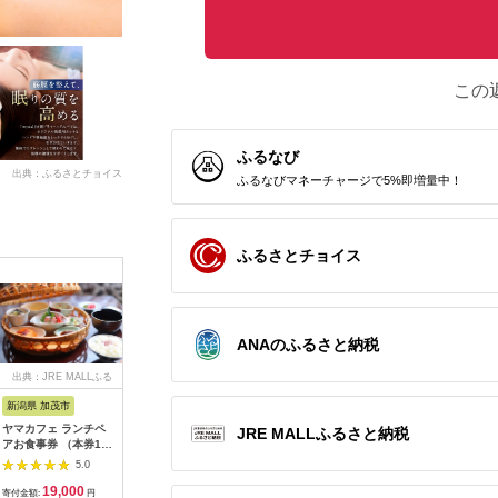
この
ふるなび
出典：ふるさとチョイス
ふるなびマネーチャージで5%即増量中！
ふるさとチョイス
ANAのふるさと納税
出典：JRE MALLふる
出典：ふるさとチョイ
出典：ふるなび
出
さと納税
ス
新潟県 加茂市
長崎県 松浦市
神奈川県 小田原市
長崎県
ヤマカフェ ランチペ
田舎そば打ち体験(体
【小田原市】JTBふる
【長崎、
JRE MALLふるさと納税
アお食事券 （本券1枚
験交流型メニュー)( 体
さと旅行クーポン
テンボス等
で2名様ご利用）北越
験 田舎 自然 松浦市
（150,000円分）有効
さと旅行
5.0
5.0
5.0
の小京都の老舗割烹
そば そば打ち )【D3-
期間3年（Eメール発
（30,00
19,000
33,000
500,000
1
「山重」料亭ランチペ
009】
行）｜予約 宿泊 観光
期間3年（
寄付金額:
円
寄付金額:
円
寄付金額:
円
寄付金額: