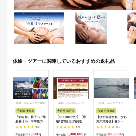
体験・ツアーに関連しているおすすめの返礼品
出典：JALふるさと納税
出典：ANAのふるさと
出典：ふるさとチョイ
納税
ス
千葉県 浦安市
大分県 別府市
京都 府京都市
「釣り船」親子ペア乗
【300,000円分】【最
【びわ湖疏水船：びわ
船券【小・中学生のお
短2営業日以内発送】
湖大津港便】春シーズ
子様】
別府市内の旅館やホテ
ン先行予約権（２名様
5.0
5.0
5.0
ルで使用できる宿泊補
分の乗船予約の権利）
67,000
1,000,000
100,000
助券 楽しい旅の思い
寄付金額:
円
寄付金額:
円
寄付金額:
円