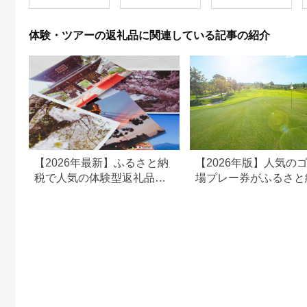
出を！ 宿泊券 大分県
別府市 3000円 15000
円 3万円 9万円 15万
体験・ツアーの返礼品に関連している記事の紹介
円 30万円 ホテル 旅
館 温泉 旅行 観光 ト
ラベル 宿泊補助券 チ
ケット クーポン 宿泊
お泊り 別府温泉 別府
観光 地獄めぐり 旅 お
すすめ 人気 体験型 節
約_B030-007
【2026年最新】ふるさと納
【2026年版】人気の
税で人気の体験型返礼品！
場プレー券がふるさと
編集長おすすめ16選
でもらえる！