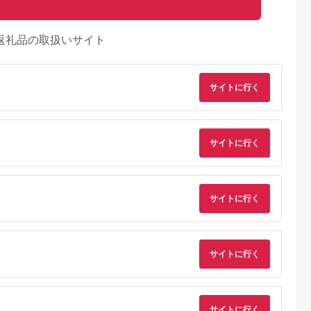
返礼品の取扱いサイト
サイトに行く
サイトに行く
サイトに行く
AYふるさと納
出典：auPAYふるさと納
出典：楽天ふるさと納
出典：auPAYふるさと
税
税
税
サイトに行く
島原市
北海道 登別市
大分県 中津市
香川県 高松市
うめん あ
チホク小麦生ひやむぎ
【ふるさと納税】【数
【山田家】心温まる
ト / そうめ
10食セット ※お届
量限定】蔵工房麺
岐の味セット～冷凍
 そうめん 島
け：7月中旬～9月下
116g×8個 即席にゅう
岐うどん えび天・
5.0
5.0
5.0
5.0
 手延べ 麺
旬まで
めん | 麺 即席 即席麺
つね・かき揚げセッ
,000
10,000
16,000
16,000
島原市 / ふる
簡単調理 にゅうめん
MD-10/10人前（高松
円
寄付金額:
円
寄付金額:
円
寄付金額:
円
サイトに行く