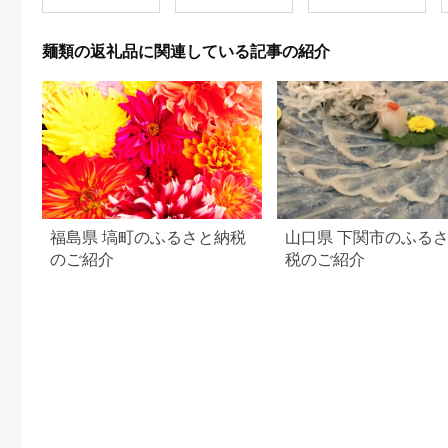
ン 詰め合わせ 油ラー
メン インスタント食
品 保存食 防災 防災グ
麺類の返礼品に関連している記事の紹介
ッズ
福島県 塙町のふるさと納税
山口県 下関市のふる
のご紹介
税のご紹介