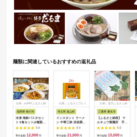
麺類に関連しているおすすめの返礼品
出典：auPAYふるさと納
出典：ふるさとプレミ
出典：楽天ふるさと納
税
アム
税
福岡県 柳川市
埼玉県 嵐山町
三重県 桑名市
冷凍 海鮮パスタセッ
インスタント ラーメ
【ふるさと納税】 マ
ト 8食セット(4種類×2
ン 中華三昧 赤坂榮林
ルキュウ製麺所 手延
食) クリームパスタ ボ
酸辣湯麺 明星食品 袋
べ冷麦 27把入り
5.0
5.0
5.0
ロネーゼ アヒージョ
麺 24食 インスタント
12,000
21,000
15,000
風 トマトパスタ
ラーメン 即席ラーメ
寄付金額:
円
寄付金額:
円
寄付金額:
円