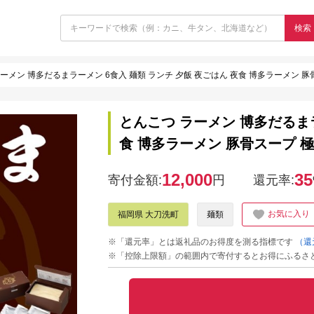
検索
ーメン 博多だるまラーメン 6食入 麺類 ランチ 夕飯 夜ごはん 夜食 博多ラーメン 
とんこつ ラーメン 博多だるまラ
食 博多ラーメン 豚骨スープ 
12,000
35
寄付金額:
円
還元率:
お気に入り
福岡県 大刀洗町
麺類
※「還元率」とは返礼品のお得度を測る指標です
（還
※「控除上限額」の範囲内で寄付するとお得にふるさ