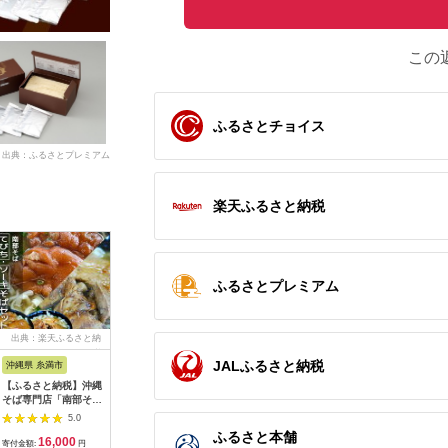
この
ふるさとチョイス
出典：ふるさとプレミアム
楽天ふるさと納税
ふるさとプレミアム
出典：楽天ふるさと納
出典：ふるさとプレミ
出典：JALふるさと納税
出典：auP
税
アム
JALふるさと納税
沖縄県 糸満市
愛知県 小牧市
北海道 幌加内町
長崎県 南
【ふるさと納税】沖縄
食べ比べセット 名古
北海道 七割 そば 金の
島原手延そ
そば専門店「南部そ
屋コーチン使用 鶏だ
乾麺 200g×7束 計14
ごつゆセッ
ば」てびち・ソーキそ
し 焼そば 焼うどん 和
人前 蕎麦 ソバ 乾麺
ん つゆ付
5.0
5.0
5.0
ばセット(4人前)
風パスタ 調理麺 詰め
麺 常温 ギフト グルメ
原そうめん
ふるさと本舗
16,000
10,000
20,000
5
合わせ 冷凍惣菜 ご当
人気 備蓄 保存食 国産
素麺 / 南
寄付金額:
円
寄付金額:
円
寄付金額:
円
寄付金額: