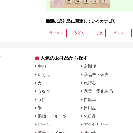
麺類の返礼品に関連しているカテゴリ
ラーメン
うどん
そば
パスタ
す
人気の返礼品から探す
牛肉
定期便
いくら
商品券・金券
カニ
旅行券
うなぎ
家電・電化製品
うに
自転車
米
日用品
果物・フルーツ
化粧品
ビール
アクセサリー
菓子・スイーツ
その他