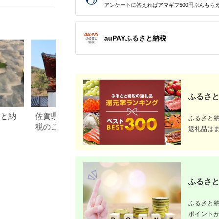
地グルメ 簡単調理 麺
七割そば 7割そば 北
さと企画 [
アンケートに答えればアマギフ500円ぶんもら
類セット 家庭用 12食
海道産 日本製 お取り
小牧市 送料無料
寄せ まとめ買い 霧立
［181C04］
そば製粉 ほろみのり
産地直送 ほろかない
auPAYふるさと納税
送料無料
ふるさと
さと納
佐賀県 武雄市のふるさと納
熊本県 菊陽町のふ
ふるさと
税のご紹介
税のご紹介
返礼品は
ふるさと
ふるさと納
ポイント