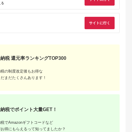
SBA008]
にゅう麺 そうめん 素
市）| 山田家うどん 
える
麺 しいたけ 椎茸 シイ
凍うどん 讃岐うどん
タケ どんこ椎茸 大分
さぬきうどん きつね
県 中津市
うどん 海老天うどん
かき揚げ 香川県 高松
サイトに行く
市
納税 還元率ランキングTOP300
るさと納
納税の制度改定後もお得な
まだまだたくさんあります！
納税でポイント大量GET！
税でAmazonギフトコードなど
がお得にもらえるって知ってましたか？