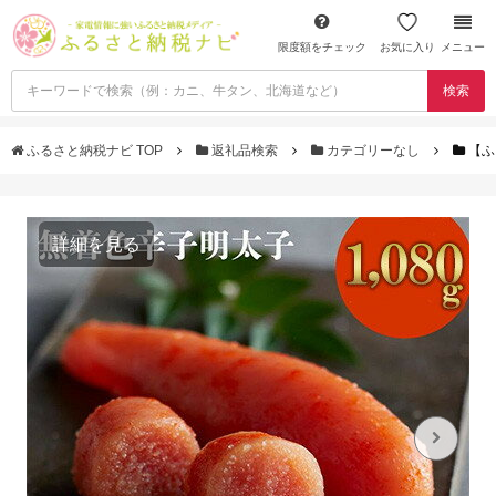
限度額をチェック
お気に入り
メニュー
検索
ふるさと納税ナビ TOP
返礼品検索
カテゴリーなし
【ふ
詳細を見る