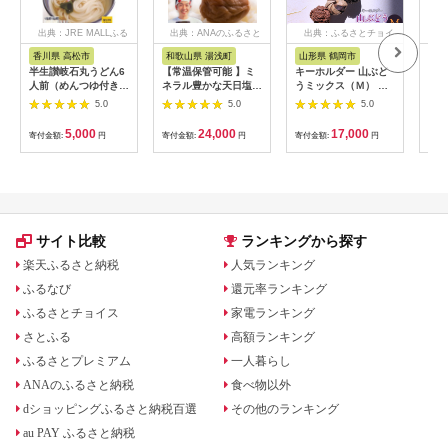
出典：JRE MALLふる
出典：ANAのふるさと
出典：ふるさとチョイ
出
さと納税
納税
ス
香川県 高松市
和歌山県 湯浅町
山形県 鶴岡市
佐
半生讃岐石丸うどん6
【常温保管可能 】ミ
キーホルダー 山ぶど
【伊
人前（めんつゆ付き）
ネラル豊かな天日塩だ
うミックス（Ｍ） 山
ース
麺300g×2袋
けで漬けた無添加梅干
形県鶴岡市 アトリエ
5.0
5.0
5.0
し2kg 梅ボーイズ｜
かおる | 山葡萄 雑貨
南高梅
キーホルダー ギフト
5,000
24,000
17,000
寄付金額:
円
寄付金額:
円
寄付金額:
円
寄付
B201_EP6024
贈り物 お取り寄せ 返
礼品
サイト比較
ランキングから探す
楽天ふるさと納税
人気ランキング
ふるなび
還元率ランキング
ふるさとチョイス
家電ランキング
さとふる
高額ランキング
ふるさとプレミアム
一人暮らし
ANAのふるさと納税
食べ物以外
dショッピングふるさと納税百選
その他のランキング
au PAY ふるさと納税