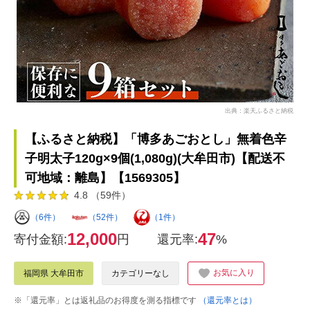
出典：楽天ふるさと納税
【ふるさと納税】「博多あごおとし」無着色辛
子明太子120g×9個(1,080g)(大牟田市)【配送不
可地域：離島】【1569305】
4.8 （59件）
（6件）
（52件）
（1件）
12,000
47
寄付金額:
円
還元率:
%
お気に入り
福岡県 大牟田市
カテゴリーなし
※「還元率」とは返礼品のお得度を測る指標です
（還元率とは）