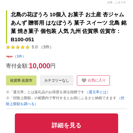
出典：ふるラボ
北島の花ぼうろ 10個入 お菓子 お土産 杏ジャム
あんず 贈答用 はなぼうろ 菓子 スイーツ 北島 銘
菓 焼き菓子 個包装 人気 九州 佐賀県 佐賀市：
B100-051
5.0 （3件）
（3件）
10,000
寄付金額:
円
お気に入り
佐賀県 佐賀市
カテゴリーなし
※「還元率」とは返礼品のお得度を測る指標です
（還元率とは）
※「控除上限額」の範囲内で寄付するとお得にふるさと納税できます
（控
除上限額を調べる）
詳細を見る