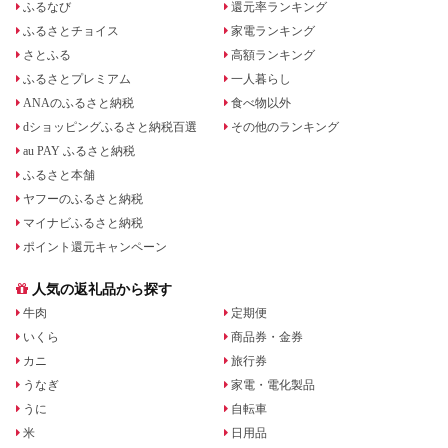
ふるなび
還元率ランキング
ふるさとチョイス
家電ランキング
さとふる
高額ランキング
ふるさとプレミアム
一人暮らし
ANAのふるさと納税
食べ物以外
dショッピングふるさと納税百選
その他のランキング
au PAY ふるさと納税
ふるさと本舗
ヤフーのふるさと納税
マイナビふるさと納税
ポイント還元キャンペーン
人気の返礼品から探す
牛肉
定期便
いくら
商品券・金券
カニ
旅行券
うなぎ
家電・電化製品
うに
自転車
米
日用品