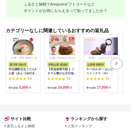
ふるさと納税でAmazonギフトコードなど
ポイントがお得にもらえるって知ってましたか？
カテゴリーなしに関連しているおすすめの返礼品
出典：JRE MALLふる
出典：ANAのふるさと
出典：ふるさとチョイ
出
さと納税
納税
ス
香川県 高松市
和歌山県 湯浅町
山形県 鶴岡市
佐
半生讃岐石丸うどん6
【常温保管可能 】ミ
キーホルダー 山ぶど
【伊
人前（めんつゆ付き）
ネラル豊かな天日塩だ
うミックス（Ｍ） 山
ース
麺300g×2袋
けで漬けた無添加梅干
形県鶴岡市 アトリエ
5.0
5.0
5.0
し2kg 梅ボーイズ｜
かおる | 山葡萄 雑貨
南高梅
キーホルダー ギフト
5,000
24,000
17,000
寄付金額:
円
寄付金額:
円
寄付金額:
円
寄付
B201_EP6024
贈り物 お取り寄せ 返
礼品
サイト比較
ランキングから探す
楽天ふるさと納税
人気ランキング