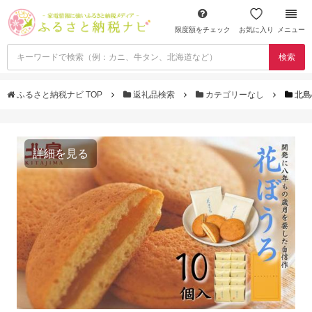
限度額をチェック
お気に入り
メニュー
検索
ふるさと納税ナビ TOP
返礼品検索
カテゴリーなし
北島
詳細を見る