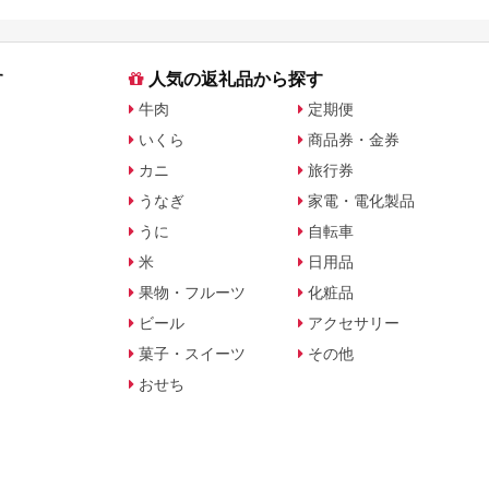
す
人気の返礼品から探す
牛肉
定期便
いくら
商品券・金券
カニ
旅行券
うなぎ
家電・電化製品
うに
自転車
米
日用品
果物・フルーツ
化粧品
ビール
アクセサリー
菓子・スイーツ
その他
おせち