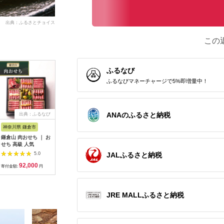
出典：ふるさとチョイス
この
ふるなび
ふるなびマネーチャージで5%即増量中！
ANAのふるさと納税
出典：ふるなび
出典：ふるなび
出典：ふるなび
出
神奈川県 鎌倉市
大阪府 泉佐野市
愛知県 小牧市
大阪府 泉
鎌倉山 肉おせち ｜ お
おせち「板前魂の八
名古屋コーチンすき焼
おせち「
せち 高級 人気
宝」和中華風 二段重
き と 千賀屋謹製 迎春
勢」31品 
6.8寸 24品 2人前【年
おせち料理 和風三段
ット 和洋
JALふるさと納税
5.0
5.0
5.0
内発送】
重「おもいやり」セッ
6.5寸 お
92,000
24,000
45,000
4
ト 3人前 全38品 冷
寄付金額:
円
寄付金額:
円
寄付金額:
円
寄付金額:
蔵おせち料理
[035S02-C]
JRE MALLふるさと納税