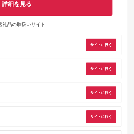
詳細を見る
返礼品の取扱いサイト
サイトに行く
典：ふるなび
出典：ふるなび
出典：ふるさとチョイ
出典：ふるな
サイトに行く
ス
佐野市
京都 府亀岡市
京都 府京都市
福岡県 久留米市
板前魂の伊
【12/30着】おせち 祇
【京・料亭 わらびの
【12/21まで受付】
3人前 2個セ
園蕪屋 3段重 生おせ
里】料亭の和洋風おせ
【快適生活】華扇 京
風 三段重
ち 冷蔵 2027
ち料理オードブル 二
都「閼伽井」監修・
5.0
5.0
5.0
5.0
サイトに行く
せち
段重 3～4人前 OD-
華三段重「和洋ファ
2,000
75,000
95,000
43,000
27A｜京都 老舗料亭
リーおせち」4-5人前
円
寄付金額:
円
寄付金額:
円
寄付金額:
円
和洋風おせち 人気［
_ おせち 和風 洋風
京都 料亭 老舗 おせち
〔Cx017〕
おせち料理 京料理 京
おせち人気 おすすめ
サイトに行く
2027 正月 お祝い グ
ルメ ご自宅用 お取り
寄せ 通販 送料無料 ふ
るさと納税 ］