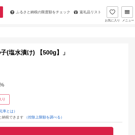
ふるさと納税の
限度額をチェック
返礼品リスト
お気に入り
メニュー
(塩水漬け) 【500g】」
%
入り
元率とは）
と納税できます
（控除上限額を調べる）