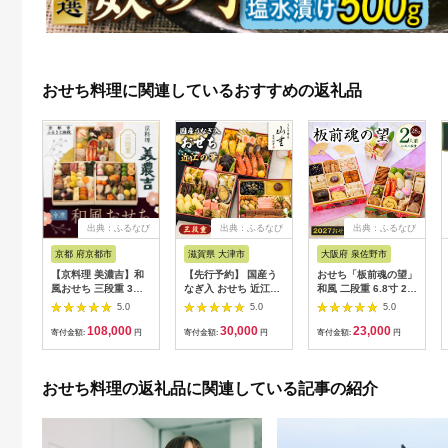
おせち料理に関連しているおすすめの返礼品
出典：ふるなび
出典：ふるなび
出典：ふるなび
京都 府京都市
滋賀県 大津市
大阪府 泉佐野市
【京料理 美濃吉】和
【先行予約】 国産う
おせち「板前魂の望」
風おせち 三段重 3～4
なぎ入 おせち 近江の
和風 二段重 6.8寸 28
人前｜京都 本格料亭
華 三段重 [AY02] | お
品 2人前【年内発送】
5.0
5.0
5.0
人気おせち
せち 人気
108,000
30,000
23,000
寄付金額:
円
寄付金額:
円
寄付金額:
円
おせち料理の返礼品に関連している記事の紹介