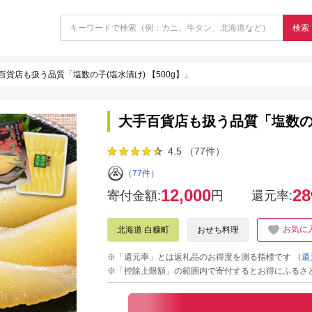
検索
百貨店も扱う品質「塩数の子(塩水漬け) 【500g】」
大手百貨店も扱う品質「塩数の子
4.5 （77件）
（77件）
12,000
28
寄付金額:
円
還元率:
お気に
北海道 白糠町
おせち料理
※「還元率」とは返礼品のお得度を測る指標です
（還
※「控除上限額」の範囲内で寄付するとお得にふるさ