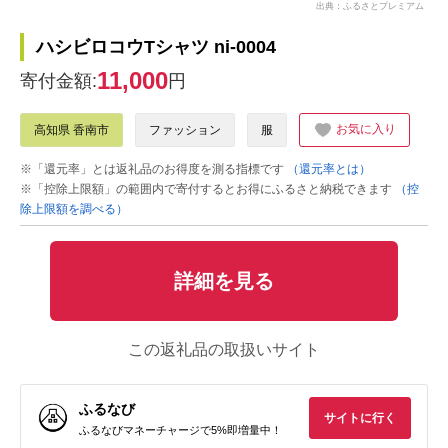
出典：ふるさとプレミアム
ハシビロコウTシャツ ni-0004
11,000
寄付金額:
円
お気に入り
高知県 香南市
ファッション
服
※「還元率」とは返礼品のお得度を測る指標です
（還元率とは）
※「控除上限額」の範囲内で寄付するとお得にふるさと納税できます
（控
除上限額を調べる）
詳細を見る
この返礼品の取扱いサイト
ふるなび
サイトに行く
ふるなびマネーチャージで5%即増量中！