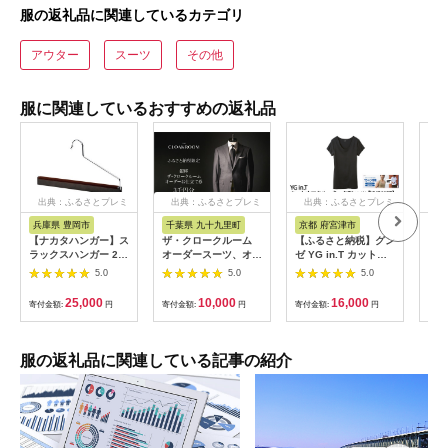
服の返礼品に関連しているカテゴリ
アウター
スーツ
その他
服に関連しているおすすめの返礼品
出典：ふるさとプレミ
出典：ふるさとプレミ
出典：ふるさとプレミ
出
アム
アム
アム
兵庫県 豊岡市
千葉県 九十九里町
京都 府宮津市
大
【ナカタハンガー】ス
ザ・クロークルーム
【ふるさと納税】グン
【ふ
ラックスハンガー 2本
オーダースーツ、オー
ゼ YG in.T カットオ
島屋
SET-11
ダージャケットお仕立
フクルーネックTシャ
se
5.0
5.0
5.0
券3,000円分 【寄付額
ツ【YV2613P】Mサ
ブ 
1万円】メンズ ファッ
イズ ブラック 3枚セ
ウブ
25,000
10,000
16,000
寄付金額:
円
寄付金額:
円
寄付金額:
円
寄付
ション ブランド カシ
ット 下着 肌着
ミヤ 服 ビジネス 贈答
GUNZE Tシャツ
ギフト チケット 高級
お祝い 高級スーツ オ
服の返礼品に関連している記事の紹介
ーダーメイド 記念日