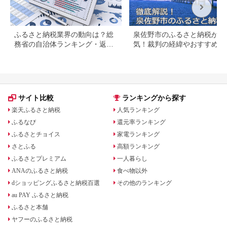
ふるさと納税業界の動向は？総
泉佐野市のふるさと納税が人
務省の自治体ランキング・返礼
気！裁判の経緯やおすすめ返
品などを解説
品を解説
サイト比較
ランキングから探す
楽天ふるさと納税
人気ランキング
ふるなび
還元率ランキング
ふるさとチョイス
家電ランキング
さとふる
高額ランキング
ふるさとプレミアム
一人暮らし
ANAのふるさと納税
食べ物以外
dショッピングふるさと納税百選
その他のランキング
au PAY ふるさと納税
ふるさと本舗
ヤフーのふるさと納税