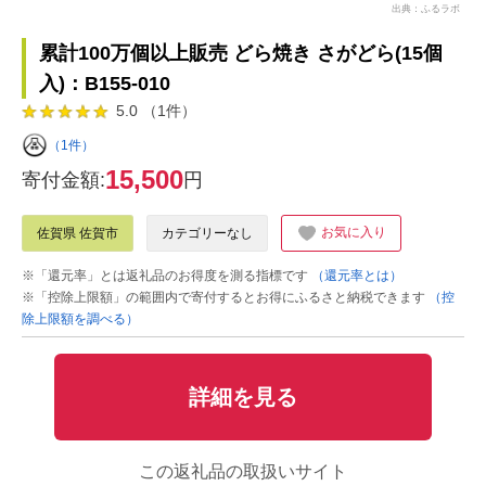
出典：ふるラボ
累計100万個以上販売 どら焼き さがどら(15個
入)：B155-010
5.0 （1件）
（1件）
15,500
寄付金額:
円
お気に入り
佐賀県 佐賀市
カテゴリーなし
※「還元率」とは返礼品のお得度を測る指標です
（還元率とは）
※「控除上限額」の範囲内で寄付するとお得にふるさと納税できます
（控
除上限額を調べる）
詳細を見る
この返礼品の取扱いサイト