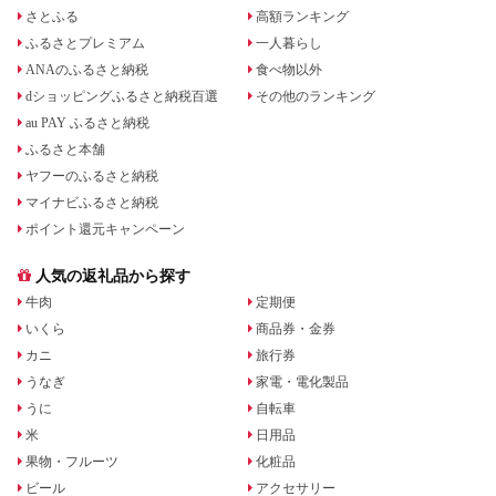
さとふる
高額ランキング
ふるさとプレミアム
一人暮らし
ANAのふるさと納税
食べ物以外
dショッピングふるさと納税百選
その他のランキング
au PAY ふるさと納税
ふるさと本舗
ヤフーのふるさと納税
マイナビふるさと納税
ポイント還元キャンペーン
人気の返礼品から探す
牛肉
定期便
いくら
商品券・金券
カニ
旅行券
うなぎ
家電・電化製品
うに
自転車
米
日用品
果物・フルーツ
化粧品
ビール
アクセサリー