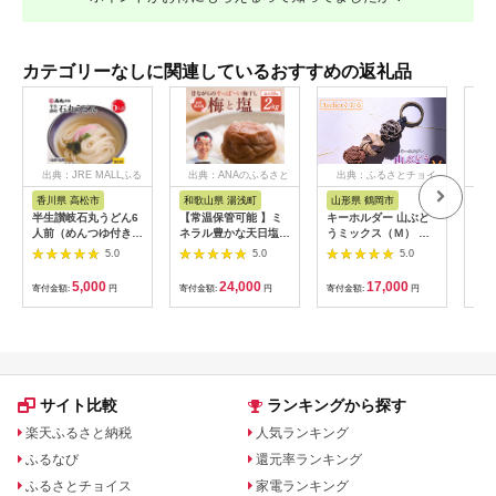
カテゴリーなしに関連しているおすすめの返礼品
出典：JRE MALLふる
出典：ANAのふるさと
出典：ふるさとチョイ
出
さと納税
納税
ス
香川県 高松市
和歌山県 湯浅町
山形県 鶴岡市
鹿
半生讃岐石丸うどん6
【常温保管可能 】ミ
キーホルダー 山ぶど
【ふ
人前（めんつゆ付き）
ネラル豊かな天日塩だ
うミックス（Ｍ） 山
ひか
麺300g×2袋
けで漬けた無添加梅干
形県鶴岡市 アトリエ
きほ
5.0
5.0
5.0
し2kg 梅ボーイズ｜
かおる | 山葡萄 雑貨
定期
南高梅
キーホルダー ギフト
5k
5,000
24,000
17,000
寄付金額:
円
寄付金額:
円
寄付金額:
円
寄付
B201_EP6024
贈り物 お取り寄せ 返
びく
礼品
産 
飯 
ま町
サイト比較
ランキングから探す
楽天ふるさと納税
人気ランキング
ふるなび
還元率ランキング
ふるさとチョイス
家電ランキング