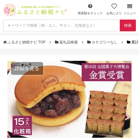
限度額をチェック
お気に入り
メニュー
検索
ふるさと納税ナビ TOP
返礼品検索
カテゴリーなし
累計
詳細を見る