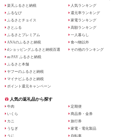
楽天ふるさと納税
人気ランキング
ふるなび
還元率ランキング
ふるさとチョイス
家電ランキング
さとふる
高額ランキング
ふるさとプレミアム
一人暮らし
ANAのふるさと納税
食べ物以外
dショッピングふるさと納税百選
その他のランキング
au PAY ふるさと納税
ふるさと本舗
ヤフーのふるさと納税
マイナビふるさと納税
ポイント還元キャンペーン
人気の返礼品から探す
牛肉
定期便
いくら
商品券・金券
カニ
旅行券
うなぎ
家電・電化製品
うに
自転車