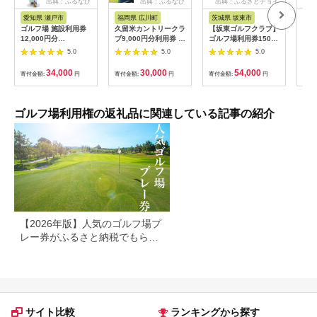
出典：ふるなび
出典：ふるなび
出典：ふるさとチョイ
出
ス
愛知県 瀬戸市
福岡県 広川町
茨城県 坂東市
福
ゴルフ場 施設利用券
久留米カントリークラ
【坂東ゴルフクラブ】
【ふ
12,000円分
ブ9,000円分利用券 /
ゴルフ場利用券15000
フチ
[BBEC002]ゴルフ倶
ゴルフ[AFAD007]
円分（寄付金額の3割
小郡
5.0
5.0
5.0
楽部大樹 瀬戸店
相当額分） ／ ゴルフ
ギフ
プレー 都心から1時間
ゴル
34,000
30,000
54,000
寄付金額:
円
寄付金額:
円
寄付金額:
円
寄付
利用券 ゴルフ場 チケ
券 
ット 茨城 ゴルフ 予約
ラウ
体験 アクセス抜群 好
郡市
立地 ゴルフラウンド
ゴルフ場利用権の返礼品に関連している記事の紹介
アウトドア スポーツ
レジャー 茨城県
No.156
【2026年版】人気のゴルフ場プ
レー券がふるさと納税でもらえ
る！
サイト比較
ランキングから探す