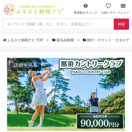
限度額をチェック
お気に入り
メニュー
検索
ふるさと納税ナビ TOP
返礼品検索
旅行・チケット・カタログ
詳細を見る