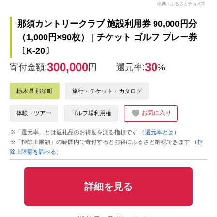
出典：ふるさとチョイス
那須カントリークラブ 施設利用券 90,000円分
（1,000円×90枚） | チケット ゴルフ プレー券
〔K-20〕
300,000
30
寄付金額:
円
還元率:
%
栃木県 那須町
旅行・チケット・カタログ
お気に入り
体験・ツアー
ゴルフ場利用権
※「還元率」とは返礼品のお得度を測る指標です
（還元率とは）
※「控除上限額」の範囲内で寄付するとお得にふるさと納税できます
（控
除上限額を調べる）
詳細を見る