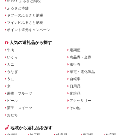
au PAY ふるさと納税
ふるさと本舗
ヤフーのふるさと納税
マイナビふるさと納税
ポイント還元キャンペーン
人気の返礼品から探す
牛肉
定期便
いくら
商品券・金券
カニ
旅行券
うなぎ
家電・電化製品
うに
自転車
米
日用品
果物・フルーツ
化粧品
ビール
アクセサリー
菓子・スイーツ
その他
おせち
地域から返礼品を探す