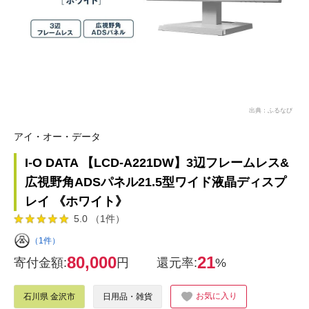
出典：ふるなび
アイ・オー・データ
I-O DATA 【LCD-A221DW】3辺フレームレス&
広視野角ADSパネル21.5型ワイド液晶ディスプ
レイ 《ホワイト》
5.0 （1件）
（1件）
80,000
21
寄付金額:
円
還元率:
%
お気に入り
石川県 金沢市
日用品・雑貨