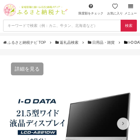
限度額をチェック
お気に入り
メニュー
検索
ふるさと納税ナビ TOP
返礼品検索
日用品・雑貨
I-O
詳細を見る