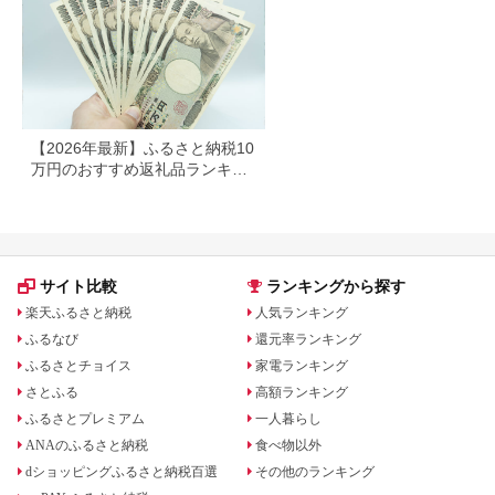
北上市 トイレットペ
ーパー ダブル シング
ル 岩手県 北上市
E0292R0806-13
【2026年最新】ふるさと納税10
万円のおすすめ返礼品ランキン
グ｜食品・家電・日用品を厳選
サイト比較
ランキングから探す
楽天ふるさと納税
人気ランキング
ふるなび
還元率ランキング
ふるさとチョイス
家電ランキング
さとふる
高額ランキング
ふるさとプレミアム
一人暮らし
ANAのふるさと納税
食べ物以外
dショッピングふるさと納税百選
その他のランキング