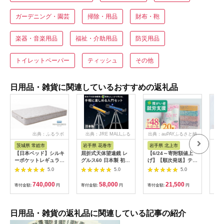
ガーデニング・園芸
掃除・用品
財布・鞄
楽器・音楽用品
福祉・介助用品
防災用品
トイレットペーパー
ティッシュ
その他
日用品・雑貨に関連しているおすすめの返礼品
出典：ふるラボ
出典：JRE MALLふる
出典：auPAYふるさと納
出
さと納税
税
茨城県 常総市
岩手県 花巻市
岩手県 北上市
岐
【日本ベッド】シルキ
屈折式天体望遠鏡 レ
【6/24～寄附額値上
イホ
ーポケットレギュラー
グルス60 日本製 初心
げ】【順次発送】ティ
菓子
11334 シングル 日本
者用 スマホ撮影 (カラ
ッシュペーパー 20箱
5.0
5.0
5.0
ベッド シルキーポケ
ー：オレンジ）
＆ トイレットロール
ットレギュラー シン
【1835-2】
(ダブル) 48個 福祉施
740,000
58,000
21,500
寄付金額:
円
寄付金額:
円
寄付金額:
円
寄付
グル 通気性 ロングセ
設支援 日用品 常備品
ラー 放湿性 ※沖縄
備蓄品 box ちり紙 テ
県・離島への配送不可
ィシュー ボックステ
ィッシュ パルプ
日用品・雑貨の返礼品に関連している記事の紹介
100％ 無香料 1箱
400枚 東北産 製造元