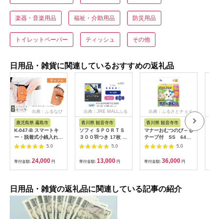
楽器・音楽用品
福祉・介助用品
防災用品
トイレットペーパー
ティッシュ
その他
日用品・雑貨に関連しているおすすめの返礼品
出典：ふるなび
出典：JRE MALLふる
出典：ふるさとチョイ
さと納税
ス
鹿児島県 霧島市
香川県 観音寺市
香川県 観音寺市
茨
K-047-B スマートキ
ソフィ ＳＰＯＲＴＳ
マナーおむつのび～る
アク
ー・脱着式小銭入れ付
３００羽つき 17枚 ×8
テープ付 SS 64枚
ブー
きキーケース＜キャメ
日用品 生理用品 ナプ
× 6袋
え用1
5.0
5.0
5.0
ル＞【m's】霧島市 革
キン ずれに強い スポ
ゃれ
革製品 牛革 本革 ヌメ
ーツ用 ユニチャーム
24,000
13,000
36,000
寄付金額:
円
寄付金額:
円
寄付金額:
円
寄付
革 キーケース コイン
ケース 小銭入れ ハン
ドメイド 手作り
日用品・雑貨の返礼品に関連している記事の紹介