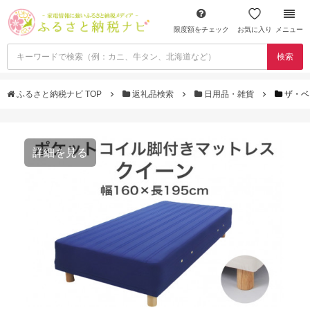
限度額をチェック
お気に入り
メニュー
検索
ふるさと納税ナビ TOP
返礼品検索
日用品・雑貨
ザ・ベッ
詳細を見る