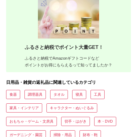
ふるさと納税でポイント大量GET！
ふるさと納税でAmazonギフトコードなど
ポイントがお得にもらえるって知ってましたか？
日用品・雑貨の返礼品に関連しているカテゴリ
食器
調理器具
タオル
寝具
工具
家具・インテリア
キャラクター・ぬいぐるみ
おもちゃ・ゲーム・文房具
切手・はがき
本・DVD
ガーデニング・園芸
掃除・用品
財布・鞄