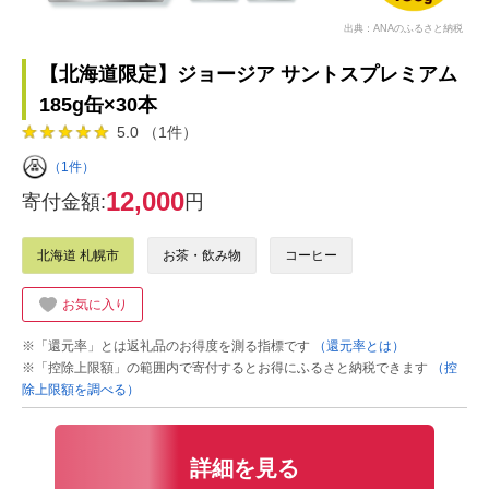
出典：ANAのふるさと納税
【北海道限定】ジョージア サントスプレミアム
185g缶×30本
5.0 （1件）
（1件）
12,000
寄付金額:
円
北海道 札幌市
お茶・飲み物
コーヒー
お気に入り
※「還元率」とは返礼品のお得度を測る指標です
（還元率とは）
※「控除上限額」の範囲内で寄付するとお得にふるさと納税できます
（控
除上限額を調べる）
詳細を見る