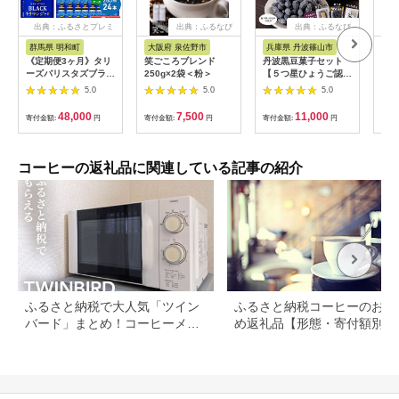
出典：ふるさとプレミ
出典：ふるなび
出典：ふるなび
アム
群馬県 明和町
大阪府 泉佐野市
兵庫県 丹波篠山市
大阪
《定期便3ヶ月》タリ
笑ごころブレンド
丹波黒豆菓子セット
【豆
ーズバリスタズブラッ
250g×2袋＜粉＞
【５つ星ひょうご認
ンレ
ク キリマンジャロ ＜
定】（黒豆グラッセ・
No
5.0
5.0
5.0
285ml×24本＞【1ケ
黒豆煮・きな粉黒豆）
出法
ース】 [ふるさと納税
丹波黒豆 きな粉 きな
ー豆
48,000
7,500
11,000
寄付金額:
円
寄付金額:
円
寄付金額:
円
寄付
コーヒー タリーズ 定
こ 黒豆煮 煮豆 F011
大山
期便 ボトルコーヒー
缶コーヒー ブラック
コーヒー 伊藤園コー
コーヒーの返礼品に関連している記事の紹介
ヒー キリマンジャロ
まとめ買い]|10_itn-
222403
ふるさと納税で大人気「ツイン
ふるさと納税コーヒーのおす
バード」まとめ！コーヒーメー
め返礼品【形態・寄付額別に
カーや掃除機など
選】