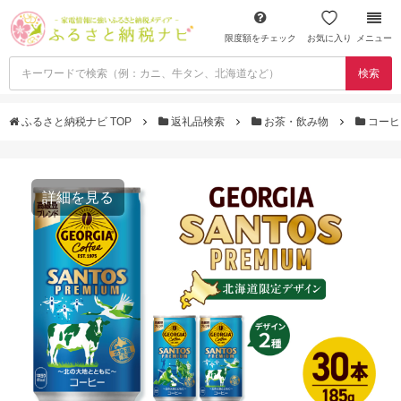
限度額をチェック
お気に入り
メニュー
検索
ふるさと納税ナビ TOP
返礼品検索
お茶・飲み物
コー
詳細を見る