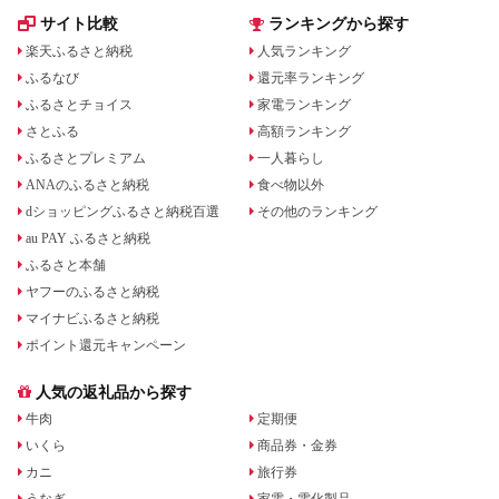
サイト比較
ランキングから探す
楽天ふるさと納税
人気ランキング
ふるなび
還元率ランキング
ふるさとチョイス
家電ランキング
さとふる
高額ランキング
ふるさとプレミアム
一人暮らし
ANAのふるさと納税
食べ物以外
dショッピングふるさと納税百選
その他のランキング
au PAY ふるさと納税
ふるさと本舗
ヤフーのふるさと納税
マイナビふるさと納税
ポイント還元キャンペーン
人気の返礼品から探す
牛肉
定期便
いくら
商品券・金券
カニ
旅行券