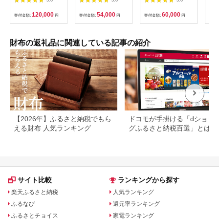
5.0
5.0
5.0
ク DM-04 [ソメスサド
姫路レザー【aw-
り財布 コニャック
ン）
ル 北海道 砂川市
14hn-CA】
120,000
54,000
60,000
寄付金額:
円
寄付金額:
円
寄付金額:
円
寄付
12260604-bk] ソメス
小銭入れ サイフ さい
ふ 本革 革製品 L字 フ
ァスナー レビューキ
財布の返礼品に関連している記事の紹介
ャンペーン
【2026年】ふるさと納税でもら
ドコモが手掛ける「dショッ
える財布 人気ランキング
グふるさと納税百選」とは？
判や人気返礼品などを紹介
サイト比較
ランキングから探す
楽天ふるさと納税
人気ランキング
ふるなび
還元率ランキング
ふるさとチョイス
家電ランキング