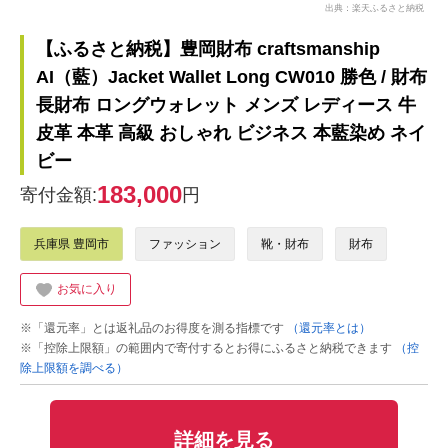
出典：楽天ふるさと納税
【ふるさと納税】豊岡財布 craftsmanship
AI（藍）Jacket Wallet Long CW010 勝色 / 財布
長財布 ロングウォレット メンズ レディース 牛
皮革 本革 高級 おしゃれ ビジネス 本藍染め ネイ
ビー
183,000
寄付金額:
円
兵庫県 豊岡市
ファッション
靴・財布
財布
お気に入り
※「還元率」とは返礼品のお得度を測る指標です
（還元率とは）
※「控除上限額」の範囲内で寄付するとお得にふるさと納税できます
（控
除上限額を調べる）
詳細を見る