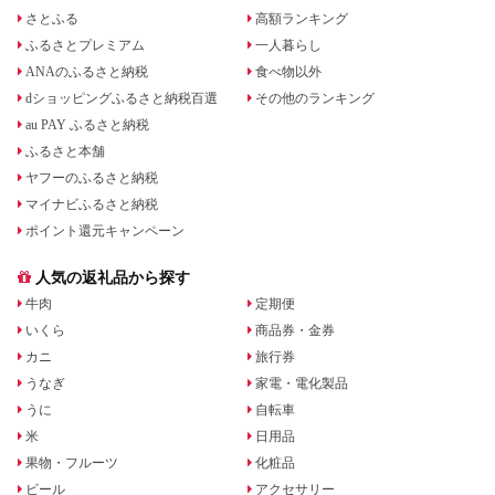
さとふる
高額ランキング
ふるさとプレミアム
一人暮らし
ANAのふるさと納税
食べ物以外
dショッピングふるさと納税百選
その他のランキング
au PAY ふるさと納税
ふるさと本舗
ヤフーのふるさと納税
マイナビふるさと納税
ポイント還元キャンペーン
人気の返礼品から探す
牛肉
定期便
いくら
商品券・金券
カニ
旅行券
うなぎ
家電・電化製品
うに
自転車
米
日用品
果物・フルーツ
化粧品
ビール
アクセサリー