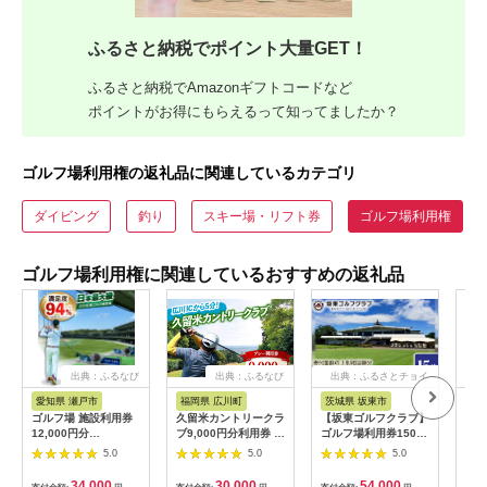
ふるさと納税でポイント大量GET！
ふるさと納税でAmazonギフトコードなど
ポイントがお得にもらえるって知ってましたか？
ゴルフ場利用権の返礼品に関連しているカテゴリ
ダイビング
釣り
スキー場・リフト券
ゴルフ場利用権
ゴルフ場利用権に関連しているおすすめの返礼品
出典：ふるなび
出典：ふるなび
出典：ふるさとチョイ
出
ス
愛知県 瀬戸市
福岡県 広川町
茨城県 坂東市
福
ゴルフ場 施設利用券
久留米カントリークラ
【坂東ゴルフクラブ】
【ふ
12,000円分
ブ9,000円分利用券 /
ゴルフ場利用券15000
フチ
[BBEC002]ゴルフ倶
ゴルフ[AFAD007]
円分（寄付金額の3割
小郡
5.0
5.0
5.0
楽部大樹 瀬戸店
相当額分） ／ ゴルフ
ギフ
プレー 都心から1時間
ゴル
34,000
30,000
54,000