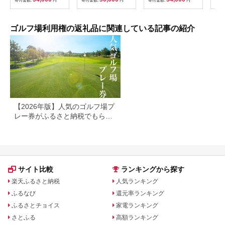
寄付金額:
円
寄付金額:
円
寄付金額:
円
寄付
利用券 ゴルフ場 チケ
券 
ット 茨城 ゴルフ 予約
ラウ
体験 アクセス抜群 好
郡市
立地 ゴルフラウンド
ゴルフ場利用権の返礼品に関連している記事の紹介
アウトドア スポーツ
レジャー 茨城県
No.156
【2026年版】人気のゴルフ場プ
レー券がふるさと納税でもらえ
る！
サイト比較
ランキングから探す
楽天ふるさと納税
人気ランキング
ふるなび
還元率ランキング
ふるさとチョイス
家電ランキング
さとふる
高額ランキング