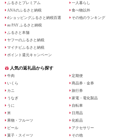
ふるさとプレミアム
一人暮らし
ANAのふるさと納税
食べ物以外
dショッピングふるさと納税百選
その他のランキング
au PAY ふるさと納税
ふるさと本舗
ヤフーのふるさと納税
マイナビふるさと納税
ポイント還元キャンペーン
人気の返礼品から探す
牛肉
定期便
いくら
商品券・金券
カニ
旅行券
うなぎ
家電・電化製品
うに
自転車
米
日用品
果物・フルーツ
化粧品
ビール
アクセサリー
菓子・スイーツ
その他