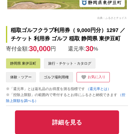
出典：ふるさとチョイス
稲取ゴルフクラブ利用券（ 9,000円分）1297 ／
チケット 利用券 ゴルフ 稲取 静岡県 東伊豆町
30,000
30
寄付金額:
円
還元率:
%
静岡県 東伊豆町
旅行・チケット・カタログ
お気に入り
体験・ツアー
ゴルフ場利用権
※「還元率」とは返礼品のお得度を測る指標です
（還元率とは）
※「控除上限額」の範囲内で寄付するとお得にふるさと納税できます
（控
除上限額を調べる）
詳細を見る