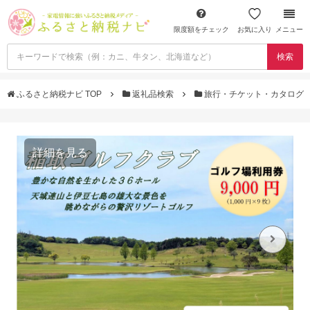
限度額をチェック
お気に入り
メニュー
検索
ふるさと納税ナビ TOP
返礼品検索
旅行・チケット・カタログ
詳細を見る