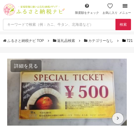
限度額をチェック
お気に入り
メニュー
検索
ふるさと納税ナビ TOP
返礼品検索
カテゴリーなし
72
詳細を見る