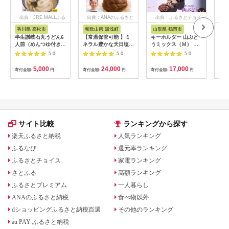
出典：JRE MALLふる
出典：ANAのふるさと
出典：ふるさとチョイ
出
さと納税
納税
ス
香川県 高松市
和歌山県 湯浅町
山形県 鶴岡市
佐
半生讃岐石丸うどん6
【常温保管可能 】ミ
キーホルダー 山ぶど
【伊
人前（めんつゆ付き）
ネラル豊かな天日塩だ
うミックス（Ｍ） 山
ース
麺300g×2袋
けで漬けた無添加梅干
形県鶴岡市 アトリエ
5.0
5.0
5.0
し2kg 梅ボーイズ｜
かおる | 山葡萄 雑貨
南高梅
キーホルダー ギフト
5,000
24,000
17,000
寄付金額:
円
寄付金額:
円
寄付金額:
円
寄付
B201_EP6024
贈り物 お取り寄せ 返
礼品
サイト比較
ランキングから探す
楽天ふるさと納税
人気ランキング
ふるなび
還元率ランキング
ふるさとチョイス
家電ランキング
さとふる
高額ランキング
ふるさとプレミアム
一人暮らし
ANAのふるさと納税
食べ物以外
dショッピングふるさと納税百選
その他のランキング
au PAY ふるさと納税