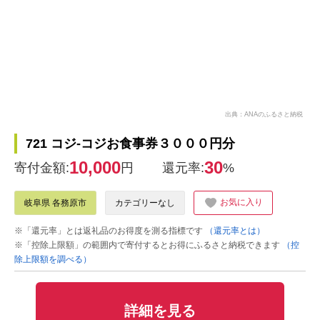
出典：ANAのふるさと納税
721 コジ-コジお食事券３０００円分
10,000
30
寄付金額:
円
還元率:
%
お気に入り
岐阜県 各務原市
カテゴリーなし
※「還元率」とは返礼品のお得度を測る指標です
（還元率とは）
※「控除上限額」の範囲内で寄付するとお得にふるさと納税できます
（控
除上限額を調べる）
詳細を見る