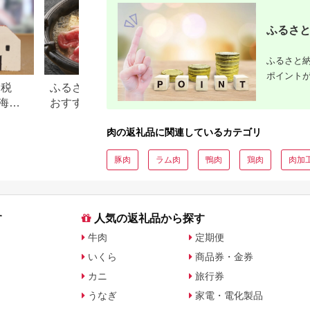
ふるさと
ふるさと納
ポイント
納税
ふるさと納税のすき焼き肉
この美味しさは焼
海
おすすめランキング【2026
すめ！ふるさと納
礼品
年最新版】
牛肉還元率ランキ
肉の返礼品に関連しているカテゴリ
豚肉
ラム肉
鴨肉
鶏肉
肉加
す
人気の返礼品から探す
牛肉
定期便
いくら
商品券・金券
カニ
旅行券
うなぎ
家電・電化製品