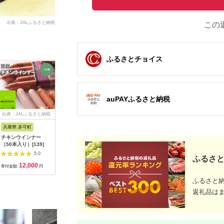
出典：JALふるさと納税
この
ふるさとチョイス
auPAYふるさと納税
出典：JALふるさと納税
出典：ふるさとプレミ
出典：ふるラボ
出典：auP
アム
兵庫県 多可町
鹿児島県 阿久根市
北海道 陸別町
石川県 能
チキンウインナー
＜定期便・全5回(隔
りくべつ鹿 ジンギス
【復興支援
（50本入り）[139]
月)＞鹿児島県産黒豚3
カン マイルド
能登牛す
部位食べ比べ(総量
500g×3パック 1500g
しゃぶ用厳
5.0
5.0
5.0
ふるさと
7.5kg)黒豚ロース・黒
1.5kg エゾシカ肉 エ
12,000
67,000
12,000
4
豚肩ロース・黒豚バラ
ゾ鹿 エゾシカ 蝦夷鹿
寄付金額:
円
寄付金額:
円
寄付金額:
円
寄付金額:
肉3部位詰め合わせ
ブルーベリー 十勝産
【スターゼン】
ワイン 特製ダレ ジュ
ふるさと
akn042-27
ーシー 本格的 お取り
返礼品は
寄せ BBQ 陸別町 お
肉