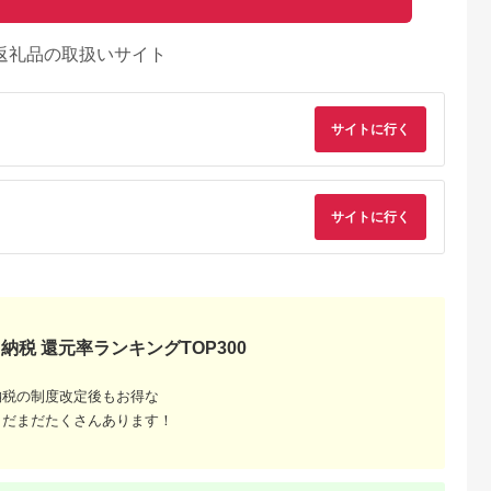
返礼品の取扱いサイト
サイトに行く
サイトに行く
AYふるさと納
出典：auPAYふるさと納
出典：auPAYふるさと納
出典：JALふるさと納
税
税
税
登町
岐阜県 瑞浪市
長崎県 諫早市
三重県 津市
】A4・A5
※冷蔵配送/地域限定
ながさきふわとろハン
一志ピックファーム
き焼きしゃぶ
※ 岐阜県産 豚 瑞浪ボ
バーグ 150g×5個入 /
送 一志SPポーク 豚
選部位1kg
ーノポーク 焼肉 1kg
ハンバーグ はんばー
り落とし 250gずつ
5.0
5.0
5.0
5.0
納税 還元率ランキングTOP300
食べ比べセット (ロー
ぐ 肉 牛肉 豚肉 おか
分け 計3kg [ 豚肉
4,000
12,000
10,000
26,000
ス・肩ロース・バラ)
ず 惣菜 / 諫早市 / ワ
250g×12P 計3kg 国
円
寄付金額:
円
寄付金額:
円
寄付金額:
円
瑞浪市 / きなぁた瑞浪
ールド・ミート有限会
産 真空パック 冷凍 ]
[AZCI022]
社 [AHBG005]
お肉 豚肉炒め物
納税の制度改定後もお得な
まだまだたくさんあります！