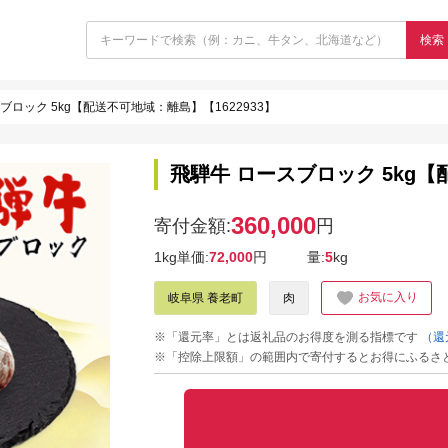
検索
ブロック 5kg【配送不可地域：離島】【1622933】
飛騨牛 ロースブロック 5kg【
360,000
寄付金額:
円
1kg単価:
72,000
円
量:
5
kg
お気に入り
岐阜県 養老町
肉
※「還元率」とは返礼品のお得度を測る指標です
（還
※「控除上限額」の範囲内で寄付するとお得にふるさ