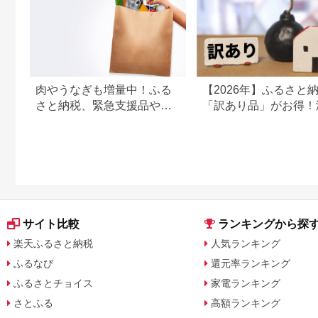
肉やうなぎも増量中！ふる
【2026年】ふるさと
さと納税、緊急支援品やキ
「訳あり品」がお得！
ャンペーン中の返礼品
鮮・お肉・スイーツ返
特集
サイト比較
ランキングから探
楽天ふるさと納税
人気ランキング
ふるなび
還元率ランキング
ふるさとチョイス
家電ランキング
さとふる
高額ランキング