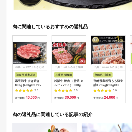
肉に関連しているおすすめの返礼品
出典：auPAYふるさと納
出典：JALふるさと納税
出典：auPAYふるさと納
税
税
福島県 南相馬市
三重県 明和町
宮崎県 川南町
黒毛和牛 すき焼き
松阪牛 焼肉 （特選 カ
宮崎県産若鶏もも切身
800g (400g×２パッ
ルビ ハラミ） 500g
計3.75kg(250g×15
ク) 福島牛 | 国産 肉
肉 牛 牛肉 和牛 ブラ
袋) 肉 鶏 鶏肉 カット
5.0
5.0
5.0
和牛 牛肉 霜降り 赤身
ンド牛 高級 国産 霜降
済
40,000
30,000
24,000
お肉 ギフト お取り寄
り 冷凍 ふるさと 人気
寄付金額:
円
寄付金額:
円
寄付金額:
円
せ プレゼント 今野畜
焼肉 焼肉用 BBQ バ
産 福島 bp002-aa
ーベキュー SS38
肉の返礼品に関連している記事の紹介