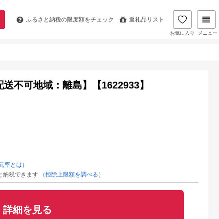
ふるさと納税の
限度額をチェック
返礼品リスト
お気に入り
メニュー
配送不可地域：離島】【1622933】
元率とは）
と納税できます
（控除上限額を調べる）
詳細を見る