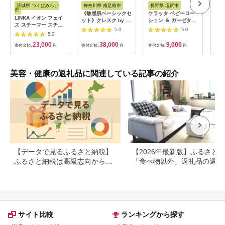
アム
税
税
茨城県 つくばみらい
神奈川県 南足柄市
長野県 塩尻市
愛
市
《敏感肌ベーシックセ
ケラッタ ベビーロー
麦
LINKA イオン フェイ
ット》クレスク by ア
ション ＆ ガーゼタオ
10
ス スチーマー スチー
スタリフトジェリーコ
ル セット | kerata 赤
5.0
5.0
マー 美顔器 美容 リン
5.0
ンディショナー クレ
ちゃん ベビー ガーゼ
カ アロマ 癒し リラッ
スク by アスタリフト
タオル マタニティ ス
23,000
38,000
9,000
クス エステ [EV01-
寄付金額:
円
寄付金額:
円
寄付金額:
円
寄付
モイスチュア リッチ
キンケア バスタオル
NT]
ミルク【 化粧品 コス
長野県 塩尻市
メ スキンケア 神奈川
県 南足柄市 】
美容・健康の返礼品に関連している記事の紹介
【データで見るふるさと納税】
【2026年最新版】ふるさと
ふるさと納税は高級志向から節
「食べ物以外」返礼品の還元
約志向へシフト
ランキング！
サイト比較
ランキングから探す