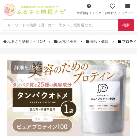
限度額をチェック
お気に入り
メニュー
検索
ふるさと納税ナビ TOP
返礼品検索
美容・健康
プロテイ
詳細を見る