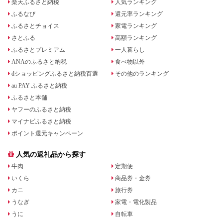
楽天ふるさと納税
人気ランキング
ふるなび
還元率ランキング
ふるさとチョイス
家電ランキング
さとふる
高額ランキング
ふるさとプレミアム
一人暮らし
ANAのふるさと納税
食べ物以外
dショッピングふるさと納税百選
その他のランキング
au PAY ふるさと納税
ふるさと本舗
ヤフーのふるさと納税
マイナビふるさと納税
ポイント還元キャンペーン
人気の返礼品から探す
牛肉
定期便
いくら
商品券・金券
カニ
旅行券
うなぎ
家電・電化製品
うに
自転車