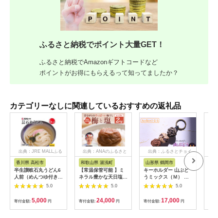
ふるさと納税でポイント大量GET！
ふるさと納税でAmazonギフトコードなど
ポイントがお得にもらえるって知ってましたか？
カテゴリーなしに関連しているおすすめの返礼品
出典：JRE MALLふる
出典：ANAのふるさと
出典：ふるさとチョイ
出
さと納税
納税
ス
香川県 高松市
和歌山県 湯浅町
山形県 鶴岡市
佐
半生讃岐石丸うどん6
【常温保管可能 】ミ
キーホルダー 山ぶど
【伊
人前（めんつゆ付き）
ネラル豊かな天日塩だ
うミックス（Ｍ） 山
ース
麺300g×2袋
けで漬けた無添加梅干
形県鶴岡市 アトリエ
5.0
5.0
5.0
し2kg 梅ボーイズ｜
かおる | 山葡萄 雑貨
南高梅
キーホルダー ギフト
5,000
24,000
17,000
寄付金額:
円
寄付金額:
円
寄付金額:
円
寄付
B201_EP6024
贈り物 お取り寄せ 返
礼品