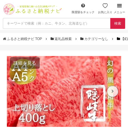
限度額をチェック
お気に入り
メニュー
検索
ふるさと納税ナビ TOP
返礼品検索
カテゴリーなし
【幻
詳細を見る