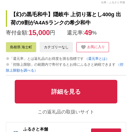
出典：ふるさと本舗
【幻の黒毛和牛】隠岐牛 上切り落とし400g 出
荷の9割がA4A5ランクの希少和牛
15,000
49
寄付金額:
円
還元率:
%
お気に入り
島根県 海士町
カテゴリーなし
※「還元率」とは返礼品のお得度を測る指標です
（還元率とは）
※「控除上限額」の範囲内で寄付するとお得にふるさと納税できます
（控
除上限額を調べる）
詳細を見る
この返礼品の取扱いサイト
ふるさと本舗