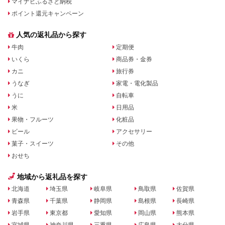
マイナビふるさと納税
ポイント還元キャンペーン
人気の返礼品から探す
牛肉
定期便
いくら
商品券・金券
カニ
旅行券
うなぎ
家電・電化製品
うに
自転車
米
日用品
果物・フルーツ
化粧品
ビール
アクセサリー
菓子・スイーツ
その他
おせち
地域から返礼品を探す
北海道
埼玉県
岐阜県
鳥取県
佐賀県
青森県
千葉県
静岡県
島根県
長崎県
岩手県
東京都
愛知県
岡山県
熊本県