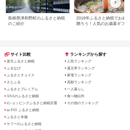
島根県津和野町のふるさと納税
2018年ふるさと納税でお歳
のご紹介
贈ろう！人気のお歳暮ギフト
礼品
サイト比較
ランキングから探す
楽天ふるさと納税
人気ランキング
ふるなび
還元率ランキング
ふるさとチョイス
家電ランキング
さとふる
高額ランキング
ふるさとプレミアム
一人暮らし
ANAのふるさと納税
食べ物以外
dショッピングふるさと納税百選
その他のランキング
au PAY ふるさと納税
ふるさと本舗
ヤフーのふるさと納税