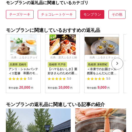
モンブランの返礼品に関連しているカテゴリ
チーズケーキ
チョコレートケーキ
モンブラン
その他
モンブランに関連しているおすすめの返礼品
出典：ふるさとチョイ
出典：楽天ふるさと納
出典：ふるさとチョイ
出
ス
税
ス
兵庫県 尼崎市
長崎県 平戸市
島根県 津和野町
長
アンリ・シャルパンテ
【ハマるおいしさ】栗
＜冷凍でのお届け＞天
【ふ
ィエ監修 和栗のモン
好きさんのための栗尽
然栗をふんだんに使っ
マる
ブランタルト 1ホール
くしモンブランタルト
た「モンブラン」(3個
さん
5.0
5.0
5.0
(12cm・2~3名様)
1ホール（18cm）
セット)【1363177】
モン
【1387215】
【心優 −Cotoyu
ホー
20,000
10,000
9,000
寄付金額:
円
寄付金額:
円
寄付金額:
円
寄付
Sweets−】 [KAA338]
心優 
スイーツ ギフト お返
Swe
し お礼
イー
子 
モンブランの返礼品に関連している記事の紹介
ケー
子 
贈答
の日