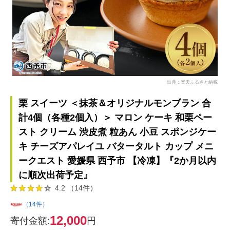
出典：楽天ふるさと納税
栗 スイーツ ＜抹茶＆オリジナルモンブラン 合
計4個（各種2個入）＞ マロン ケーキ 和栗ペー
スト クリーム 渋皮煮 粒あん 小豆 スポンジケー
キ チーズアパレイユ バタータルト カップ メニ
ークエスト 愛媛県 西予市 【冷凍】『2か月以内
に順次出荷予定』
4.2 （14件）
（14件）
12,000
寄付金額:
円