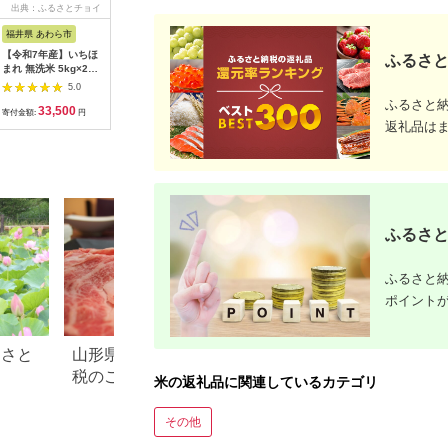
出典：ふるさとチョイ
出典：ふるさとプレミ
出典：ふるさとチョイ
出典：楽
ス
アム
ス
福井県 あわら市
秋田県 北秋田市
熊本県 高森町
秋田県 秋
【令和7年産】いちほ
※令和7年産※秋田県
【令和7年産】森のく
【ふるさ
ふるさと
まれ 無洗米 5kg×2袋
産 あきたこまち
まさん 13kg
あきたこまち
（計10kg）／ 福井県
5kg【玄米】(5kg小分
(6.5kg×2袋) 【2025
和7年産 
5.0
5.0
5.0
産 ブランド米 ご飯 白
け袋)【1回のみお届
年10月上旬より順次
店 農家直
ふるさと
33,500
10,000
44,000
1
米 新鮮 [aw064-
け】2025年産 お届け
発送開始】 ブレンド
[米 あき
寄付金額:
円
寄付金額:
円
寄付金額:
円
寄付金額:
c006]
時期選べる お米 藤岡
米 お米 白米 米 おす
秋田県産]
返礼品は
農産 [藤岡農産 秋田
すめ 人気 ランキング
お米 あきたこまち 米
どころ 東北 北秋田
市]|foap-20301
ふるさと
ふるさと納
ポイント
るさと
山形県 米沢市のふるさと納
滋賀県 米原市のふ
税のご紹介
税のご紹介
米の返礼品に関連しているカテゴリ
その他