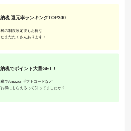
天ふるさと納
出典：楽天ふるさと納
出典：ふるさとチョイ
出典：楽天ふるさと
税
税
ス
田市
新潟県
愛媛県 東温市
北海道 由仁町
と納税】米
【ふるさと納税】【定
〈坂本自然農場 穂田
【ふるさと納税】無
納税 還元率ランキングTOP300
 5kg 令
期便】新之助5kg×3ヶ
琉〉 特別栽培米:にこ
米 令和8年産 ゆめぴ
白米 田口商
月連続お届け 米 お
まる 精米2kg ご飯 お
りか 10kg
5.0
5.0
5.0
5.0
送 秋田県産
米 新潟 新潟県 | お
弁当 おにぎり 冷めて
納税の制度改定後もお得な
6,000
39,000
14,000
27,000
たこまち 白米
米 こめ 白米 食品 人
も美味しい 愛媛県産
円
寄付金額:
円
寄付金額:
円
寄付金額:
円
気 おすすめ 送料無料
ギフト プレゼント
まだまだたくさんあります！
[№5303-0056]
納税でポイント大量GET！
税でAmazonギフトコードなど
がお得にもらえるって知ってましたか？
るさと納