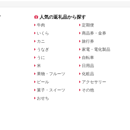
す
人気の返礼品から探す
牛肉
定期便
いくら
商品券・金券
カニ
旅行券
うなぎ
家電・電化製品
うに
自転車
米
日用品
果物・フルーツ
化粧品
ビール
アクセサリー
菓子・スイーツ
その他
おせち