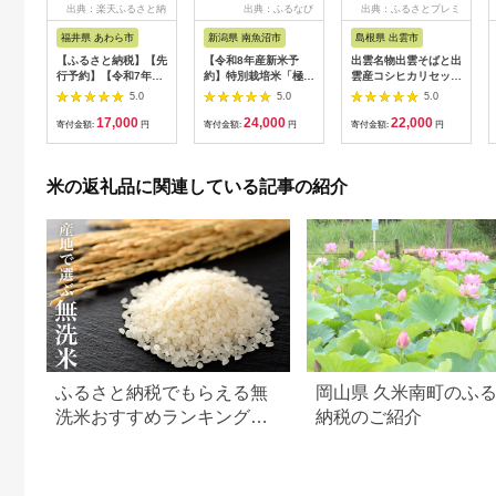
出典：楽天ふるさと納
出典：ふるなび
出典：ふるさとプレミ
税
アム
福井県 あわら市
新潟県 南魚沼市
島根県 出雲市
【ふるさと納税】【先
【令和8年産新米予
出雲名物出雲そばと出
行予約】【令和7年
約】特別栽培米「極上
雲産コシヒカリセット
産】いちほまれ 精米
南魚沼産コシヒカリ」
322032_EH002
5.0
5.0
5.0
5kg 《ギフトにもお
（有機肥料、8割減農
17,000
24,000
22,000
すすめ！化粧箱入り》
薬栽培）玄米5ｋｇ
寄付金額:
円
寄付金額:
円
寄付金額:
円
／ 福井県産 ブランド
【銘柄米 ブランド米
米 白米 贈り物 お取り
玄米 こしひかり コシ
寄せ ※2025年10月上
ヒカリ 魚沼産 新潟
米の返礼品に関連している記事の紹介
旬以降順次発送予定
米】【2026年10月上
旬より1ヶ月以内に順
次発送予定】
ふるさと納税でもらえる無
岡山県 久米南町のふ
洗米おすすめランキング
納税のご紹介
【2026年最新版】還元率・
容量別で徹底比較