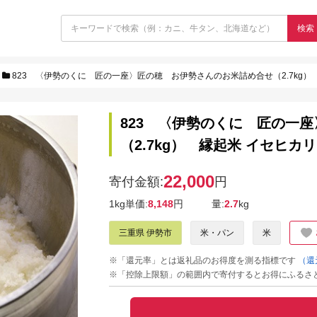
検索
823 〈伊勢のくに 匠の一座〉匠の穂 お伊勢さんのお米詰め合せ（2.7kg） 
823 〈伊勢のくに 匠の一
（2.7kg） 縁起米 イセヒカ
22,000
寄付金額:
円
1kg単価:
8,148
円
量:
2.7
kg
三重県 伊勢市
米・パン
米
※「還元率」とは返礼品のお得度を測る指標です
（還
※「控除上限額」の範囲内で寄付するとお得にふるさ