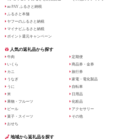
au PAY ふるさと納税
ふるさと本舗
ヤフーのふるさと納税
マイナビふるさと納税
ポイント還元キャンペーン
人気の返礼品から探す
牛肉
定期便
いくら
商品券・金券
カニ
旅行券
うなぎ
家電・電化製品
うに
自転車
米
日用品
果物・フルーツ
化粧品
ビール
アクセサリー
菓子・スイーツ
その他
おせち
地域から返礼品を探す