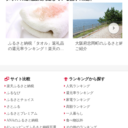
オル 2色セットタオル
手拭き 綿 タオルガー
ゼ タオル日本製
ふるさと納税「タオル」返礼品
大阪府忠岡町のふるさと納税
の還元率ランキング！楽天のお
ご紹介
すすめランキングも
サイト比較
ランキングから探す
楽天ふるさと納税
人気ランキング
ふるなび
還元率ランキング
ふるさとチョイス
家電ランキング
さとふる
高額ランキング
ふるさとプレミアム
一人暮らし
ANAのふるさと納税
食べ物以外
dショッピングふるさと納税百選
その他のランキング