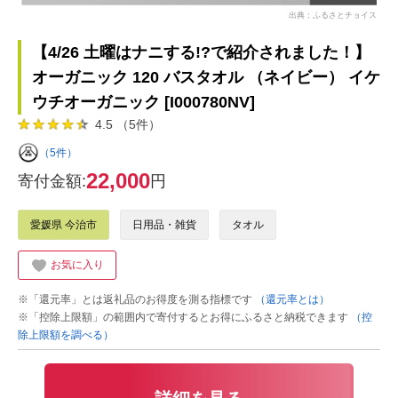
出典：ふるさとチョイス
【4/26 土曜はナニする!?で紹介されました！】
オーガニック 120 バスタオル （ネイビー） イケ
ウチオーガニック [I000780NV]
4.5 （5件）
（5件）
22,000
寄付金額:
円
愛媛県 今治市
日用品・雑貨
タオル
お気に入り
※「還元率」とは返礼品のお得度を測る指標です
（還元率とは）
※「控除上限額」の範囲内で寄付するとお得にふるさと納税できます
（控
除上限額を調べる）