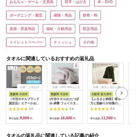
おもちゃ・ゲーム・文房具
切手・はがき
本・DVD
ガーデニング・園芸
掃除・用品
財布・鞄
楽器・音楽用品
福祉・介助用品
防災用品
トイレットペーパー
ティッシュ
その他
タオルに関連しているおすすめの返礼品
出典：ふるなび
出典：JRE MALLふる
出典：楽天ふるさと納
出典
さと納税
税
愛媛県 今治市
愛媛県 今治市
大阪府 泉大津市
愛
（今治タオルブランド
(今治タオル)わたつぼ
【ふるさと納税】吸水
(今
認定品）エアーかお
み 綿蕾 フェイスタオ
力と肌触りが自慢のデ
ット
る ダディボーイ フ
ル3枚セット アッシュ
イリーユース大判バス
ット
5.0
5.0
5.0
ェイスタオル １枚
モーブ
タオル 2枚セット（2
【I
（スノーホワイト）
【I003830FT3P】
色選べる大判タオル）
【1
9,000
16,000
11,500
寄付金額:
円
寄付金額:
円
寄付金額:
円
寄付
【I002220FT1SW】
【1666368】
| バスタオル タオル
浅野撚糸 スーパー
大判 泉州タオル 吸水
ZEROⓇ
力タオル 2枚セット
タオルセット 単色タ
タオルの返礼品に関連している記事の紹介