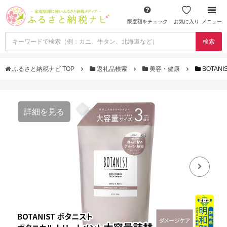
限度額をチェック
お気に入り
メニュー
検索
ふるさと納税ナビ TOP
返礼品検索
美容・健康
BOTAN
詳細を見る