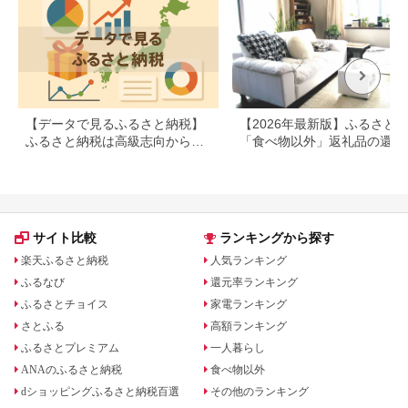
【データで見るふるさと納税】
【2026年最新版】ふるさと
ふるさと納税は高級志向から節
「食べ物以外」返礼品の還元
約志向へシフト
ランキング！
サイト比較
ランキングから探す
楽天ふるさと納税
人気ランキング
ふるなび
還元率ランキング
ふるさとチョイス
家電ランキング
さとふる
高額ランキング
ふるさとプレミアム
一人暮らし
ANAのふるさと納税
食べ物以外
dショッピングふるさと納税百選
その他のランキング