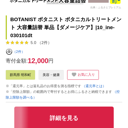
出典：ふるさとプレミアム
BOTANIST ボタニスト ボタニカルトリートメン
ト 大容量詰替 単品【ダメージケア】|10_ine-
030101dt
5.0 （2件）
（2件）
12,000
寄付金額:
円
お気に入り
群馬県 明和町
美容・健康
※「還元率」とは返礼品のお得度を測る指標です
（還元率とは）
※「控除上限額」の範囲内で寄付するとお得にふるさと納税できます
（控
除上限額を調べる）
詳細を見る