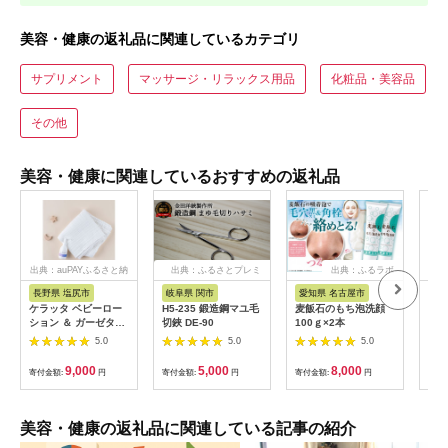
美容・健康の返礼品に関連しているカテゴリ
サプリメント
マッサージ・リラックス用品
化粧品・美容品
その他
美容・健康に関連しているおすすめの返礼品
出典：auPAYふるさと納
出典：ふるさとプレミ
出典：ふるラボ
出典
税
アム
長野県 塩尻市
岐阜県 関市
愛知県 名古屋市
神
ケラッタ ベビーロー
H5-235 鍛造鋼マユ毛
麦飯石のもち泡洗顔
LU
ション ＆ ガーゼタオ
切鋏 DE-90
100ｇ×2本
ニ髪
ル セット | kerata 赤
30
5.0
5.0
5.0
ちゃん ベビー ガーゼ
【1
タオル マタニティ ス
9,000
5,000
8,000
寄付金額:
円
寄付金額:
円
寄付金額:
円
寄付
キンケア バスタオル
長野県 塩尻市
美容・健康の返礼品に関連している記事の紹介