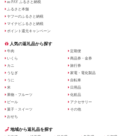
au PAY ふるさと納税
ふるさと本舗
ヤフーのふるさと納税
マイナビふるさと納税
ポイント還元キャンペーン
人気の返礼品から探す
牛肉
定期便
いくら
商品券・金券
カニ
旅行券
うなぎ
家電・電化製品
うに
自転車
米
日用品
果物・フルーツ
化粧品
ビール
アクセサリー
菓子・スイーツ
その他
おせち
地域から返礼品を探す