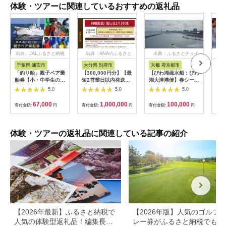
体験・ツアーに関連しているおすすめの返礼品
出典：JALふるさと納税
出典：ANAのふるさと
出典：ふるさとチョイ
出
納税
ス
千葉県 浦安市
大分県 別府市
京都 府京都市
新
「釣り船」親子ペア乗
【300,000円分】【最
【びわ湖疏水船：びわ
ヤマ
船券【小・中学生のお
短2営業日以内発送】
湖大津港便】春シーズ
アお
子様】
別府市内の旅館やホテ
ン先行予約権（２名様
で2
5.0
5.0
5.0
ルで使用できる宿泊補
分の乗船予約の権利）
の小
助券 楽しい旅の思い
「山
67,000
1,000,000
100,000
寄付金額:
円
寄付金額:
円
寄付金額:
円
寄付
出を！ 宿泊券 大分県
アチ
別府市 3000円 15000
烹 
円 3万円 9万円 15万
円 30万円 ホテル 旅
体験・ツアーの返礼品に関連している記事の紹介
館 温泉 旅行 観光 ト
ラベル 宿泊補助券 チ
ケット クーポン 宿泊
お泊り 別府温泉 別府
観光 地獄めぐり 旅 お
すすめ 人気 体験型 節
約_B030-007
【2026年最新】ふるさと納税で
【2026年版】人気のゴルフ
人気の体験型返礼品！編集長お
レー券がふるさと納税でもら