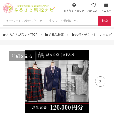
限度額をチェック
お気に入り
メニュー
検索
ふるさと納税ナビ TOP
返礼品検索
旅行・チケット・カタログ
詳細を見る