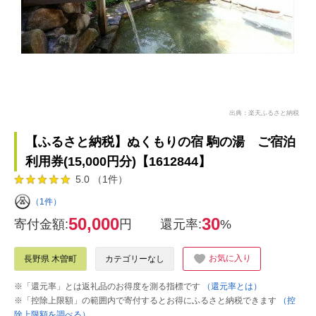
出典：楽天ふるさと納税
【ふるさと納税】ぬくもりの宿 駒の湯 ご宿泊
利用券(15,000円分)【1612844】
5.0 （1件）
（1件）
50,000
30
寄付金額:
円
還元率:
%
お気に入り
長野県 木曽町
カテゴリーなし
※「還元率」とは返礼品のお得度を測る指標です
（還元率とは）
※「控除上限額」の範囲内で寄付するとお得にふるさと納税できます
（控
除上限額を調べる）