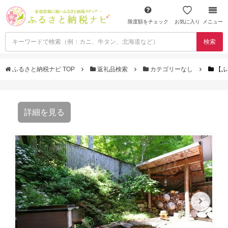
限度額をチェック
お気に入り
メニュー
検索
ふるさと納税ナビ TOP
返礼品検索
カテゴリーなし
【ふ
詳細を見る