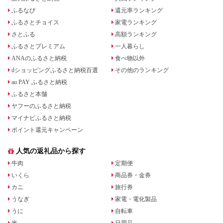
ふるなび
還元率ランキング
ふるさとチョイス
家電ランキング
さとふる
高額ランキング
ふるさとプレミアム
一人暮らし
ANAのふるさと納税
食べ物以外
dショッピングふるさと納税百選
その他のランキング
au PAY ふるさと納税
ふるさと本舗
ヤフーのふるさと納税
マイナビふるさと納税
ポイント還元キャンペーン
人気の返礼品から探す
牛肉
定期便
いくら
商品券・金券
カニ
旅行券
うなぎ
家電・電化製品
うに
自転車
米
日用品