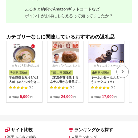
ふるさと納税でAmazonギフトコードなど
ポイントがお得にもらえるって知ってましたか？
カテゴリーなしに関連しているおすすめの返礼品
出典：JRE MALLふる
出典：ANAのふるさと
出典：ふるさとチョイ
出
さと納税
納税
ス
香川県 高松市
和歌山県 湯浅町
山形県 鶴岡市
鹿
半生讃岐石丸うどん6
【常温保管可能 】ミ
キーホルダー 山ぶど
【ふ
人前（めんつゆ付き）
ネラル豊かな天日塩だ
うミックス（Ｍ） 山
ひか
麺300g×2袋
けで漬けた無添加梅干
形県鶴岡市 アトリエ
きほ
5.0
5.0
5.0
し2kg 梅ボーイズ｜
かおる | 山葡萄 雑貨
定期
南高梅
キーホルダー ギフト
5k
5,000
24,000
17,000
寄付金額:
円
寄付金額:
円
寄付金額:
円
寄付
B201_EP6024
贈り物 お取り寄せ 返
びく
礼品
産 
飯 
ま町
サイト比較
ランキングから探す
楽天ふるさと納税
人気ランキング