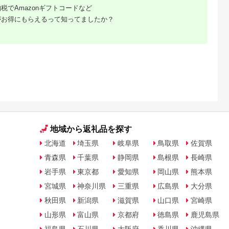
税でAmazonギフトコードなど
がお得にもらえるって知ってましたか？
天ふるさと納
出典：楽天ふるさと納
出典：ANAのふるさと
出典：楽天ふるさと
税
税
納税
都市
香川県 坂出市
新潟県 南魚沼市
鹿児島県 屋久島町
と納税】【辻
【ふるさと納税】〈定
【令和8年産新米予
【ふるさと納税】屋
銀だら西京漬
期便3回〉創業100
約】精米5kg 南魚沼
島たんかんジュース
8切 ［ 京都
年！老舗の八百屋がチ
産にじのきらめき・農
190ml×10本＜屋久
5.0
5.0
5.0
5.0
 西京漬け
ョイスした厳選やさい
家直送_AG【銘柄米
の恵み／果汁100% 
2,000
36,000
16,000
10,000
鱈 人気 おす
と旬の果物の詰め合わ
ブランド米 精米 にじ
トレートジュース＞ |
円
寄付金額:
円
寄付金額:
円
寄付金額:
円
メ 海鮮 お取
せ | 香川県 坂出市 香
のきらめき 魚沼産 新
鹿児島 屋久島 取り寄
販 送料無料
川 四国 楽天ふるさと
潟米 産地直送 お米 米
せ ご当地 たんかん 
税 ］
納税 返礼品 支援 お取
こめ コメ ご飯 ごは
ンカン たんかんジュ
り寄せグルメ 取り寄
ん】【令和8年10月中
ース ジュース 果物 
せ グルメ 食品 フルー
旬から1ヶ月以内に順
リンク ストレートジ
ツ 果物 くだもの 野菜
次発送予定】
ュース 飲み物 果実飲
定期便 やさい 詰め合
料 柑橘ジュース
地域から返礼品を探す
わせ セット
北海道
埼玉県
岐阜県
鳥取県
佐賀県
青森県
千葉県
静岡県
島根県
長崎県
岩手県
東京都
愛知県
岡山県
熊本県
宮城県
神奈川県
三重県
広島県
大分県
秋田県
新潟県
滋賀県
山口県
宮崎県
山形県
富山県
京都府
徳島県
鹿児島県