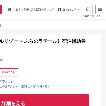
ふるさと納税の
限度額をチェック
返礼品リスト
お気に入り
メニュー
）
ルリゾート ふらのラテール】宿泊補助券
%
お気に入り
元率とは）
と納税できます
（控除上限額を調べる）
詳細を見る