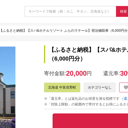
検索
【ふるさと納税】【スパ&ホテルリゾート ふらのラテール】宿泊補助券（6,000円分
【ふるさと納税】【スパ&ホテ
（6,000円分）
20,000
30
寄付金額:
円
還元率:
北海道 中富良野町
カテゴリーなし
※「還元率」とは返礼品のお得度を測る指標です
（還
※「控除上限額」の範囲内で寄付するとお得にふるさ