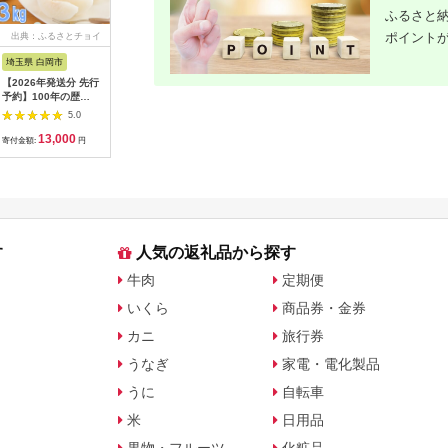
ふるさと納
ポイント
出典：ふるさとチョイ
出典：ANAのふるさと
出典：ANAのふるさと
出典：楽
ス
納税
納税
埼玉県 白岡市
愛知県 碧南市
島根県 出雲市
京都 府京
【2026年発送分 先行
【先行受付】2027年1
出雲の國からの贈り物
【ふるさ
予約】100年の歴
月～6月毎月発送 ま
～トマトを超えた超ト
為商店】
史！！ アライファー
るでトマトの宝石箱！
マト2kg【トマト と
けセット 
5.0
5.0
5.0
ムの「朝もぎ梨」幸
ジュエリートマトの定
まと 野菜 やさい 新鮮
鮮魚専門店
13,000
40,000
24,000
2
水・豊水・あきづき
期便 約700g×6回コ
産地直送 贈答 出雲 出
セット 銀
寄付金額:
円
寄付金額:
円
寄付金額:
円
寄付金額:
約3kg 【11246-
ース H004-210
雲市 おすすめ 人気】
すめ グル
0352】
り寄せ 通
ふるさと納
す
人気の返礼品から探す
牛肉
定期便
いくら
商品券・金券
カニ
旅行券
うなぎ
家電・電化製品
うに
自転車
米
日用品