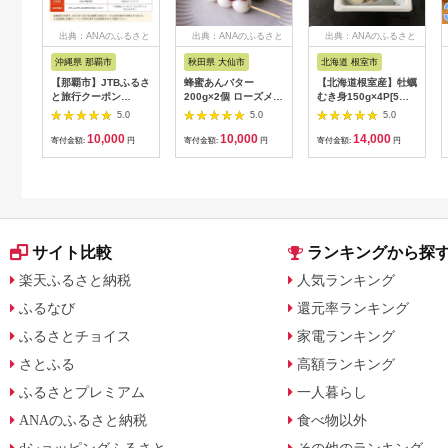
出典：ANAのふるさと
出典：ANAのふるさと
出典：ANAのふるさと
納税
納税
納税
沖縄県 那覇市
秋田県 大仙市
北海道 根室市
【那覇市】JTBふるさ
蜂蜜あんバター
【北海道根室産】牡蠣
と旅行クーポン
200g×2個 ローズメイ
むき身150g×4P[5月
（3,000円分）有効期
[あんバター はちみ
下旬以降発送] A-
5.0
5.0
5.0
間3年（Eメール発
つ 発酵バター あん
54007
10,000
10,000
14,000
行）｜旅行 トラベル
こ 水あめ不使用 秋
寄付金額:
円
寄付金額:
円
寄付金額:
円
予約 国内旅行 JTB 宿
田県 大仙市]
泊 観光 体験 旅行券
宿泊券 旅行予約 ホテ
ル 旅館 チケット 子供
子連れ カップル 家族
人気 おすすめ 旅行ク
ーポン 店頭 オンライ
サイト比較
ランキングから探
ン ネット予約 電話 有
効期間3年
楽天ふるさと納税
人気ランキング
ふるなび
還元率ランキング
ふるさとチョイス
家電ランキング
さとふる
高額ランキング
ふるさとプレミアム
一人暮らし
ANAのふるさと納税
食べ物以外