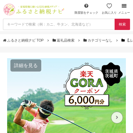
限度額をチェック
お気に入り
メニュー
検索
ふるさと納税ナビ TOP
返礼品検索
カテゴリーなし
【ふ
詳細を見る