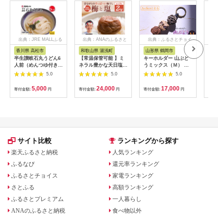
出典：JRE MALLふる
出典：ANAのふるさと
出典：ふるさとチョイ
出
さと納税
納税
ス
香川県 高松市
和歌山県 湯浅町
山形県 鶴岡市
佐
半生讃岐石丸うどん6
【常温保管可能 】ミ
キーホルダー 山ぶど
【伊
人前（めんつゆ付き）
ネラル豊かな天日塩だ
うミックス（Ｍ） 山
ース
麺300g×2袋
けで漬けた無添加梅干
形県鶴岡市 アトリエ
5.0
5.0
5.0
し2kg 梅ボーイズ｜
かおる | 山葡萄 雑貨
南高梅
キーホルダー ギフト
5,000
24,000
17,000
寄付金額:
円
寄付金額:
円
寄付金額:
円
寄付
B201_EP6024
贈り物 お取り寄せ 返
礼品
サイト比較
ランキングから探す
楽天ふるさと納税
人気ランキング
ふるなび
還元率ランキング
ふるさとチョイス
家電ランキング
さとふる
高額ランキング
ふるさとプレミアム
一人暮らし
ANAのふるさと納税
食べ物以外