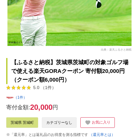
出典：楽天ふるさと納税
【ふるさと納税】茨城県茨城町の対象ゴルフ場
で使える楽天GORAクーポン 寄付額20,000円
（クーポン額6,000円）
5.0 （1件）
（1件）
20,000
寄付金額:
円
お気に入り
茨城県 茨城町
カテゴリーなし
※「還元率」とは返礼品のお得度を測る指標です
（還元率とは）