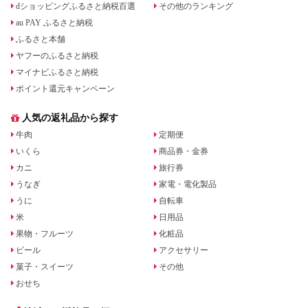
dショッピングふるさと納税百選
その他のランキング
au PAY ふるさと納税
ふるさと本舗
ヤフーのふるさと納税
マイナビふるさと納税
ポイント還元キャンペーン
人気の返礼品から探す
牛肉
定期便
いくら
商品券・金券
カニ
旅行券
うなぎ
家電・電化製品
うに
自転車
米
日用品
果物・フルーツ
化粧品
ビール
アクセサリー
菓子・スイーツ
その他
おせち