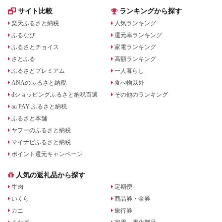
サイト比較
ランキングから探す
楽天ふるさと納税
人気ランキング
ふるなび
還元率ランキング
ふるさとチョイス
家電ランキング
さとふる
高額ランキング
ふるさとプレミアム
一人暮らし
ANAのふるさと納税
食べ物以外
dショッピングふるさと納税百選
その他のランキング
au PAY ふるさと納税
ふるさと本舗
ヤフーのふるさと納税
マイナビふるさと納税
ポイント還元キャンペーン
人気の返礼品から探す
牛肉
定期便
いくら
商品券・金券
カニ
旅行券