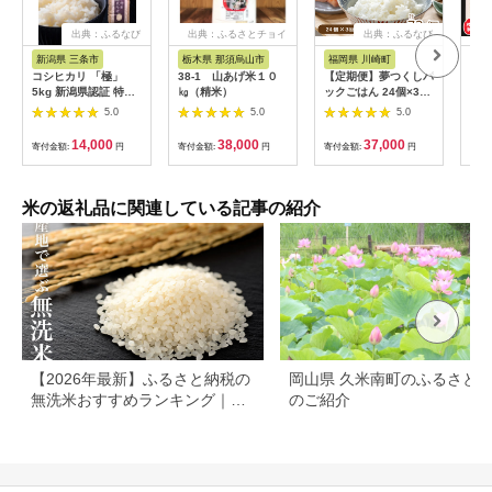
出典：ふるなび
出典：ふるさとチョイ
出典：ふるなび
ス
新潟県 三条市
栃木県 那須烏山市
福岡県 川崎町
千
コシヒカリ 「極」
38-1 山あげ米１０
【定期便】夢つくしパ
【2
5kg 新潟県認証 特別
㎏（精米）
ックごはん 24個×3回
ふる
栽培米 令和7年産 一
パックご飯｜ パック
込月
5.0
5.0
5.0
等 コシヒカリ
ご飯 HFBT
始》
14,000
38,000
37,000
寄付金額:
円
寄付金額:
円
寄付金額:
円
寄付
米の返礼品に関連している記事の紹介
【2026年最新】ふるさと納税の
岡山県 久米南町のふるさと
無洗米おすすめランキング｜コ
のご紹介
スパ・品種・量別に比較