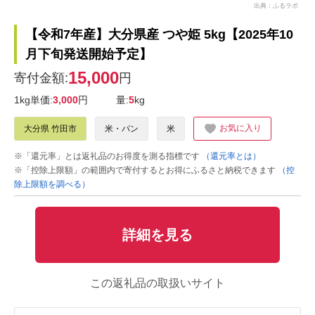
出典：ふるラボ
【令和7年産】大分県産 つや姫 5kg【2025年10
月下旬発送開始予定】
15,000
寄付金額:
円
1kg単価:
3,000
円
量:
5
kg
お気に入り
大分県 竹田市
米・パン
米
※「還元率」とは返礼品のお得度を測る指標です
（還元率とは）
※「控除上限額」の範囲内で寄付するとお得にふるさと納税できます
（控
除上限額を調べる）
詳細を見る
この返礼品の取扱いサイト