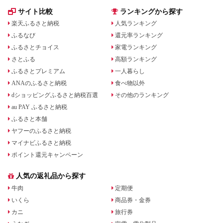
サイト比較
ランキングから探す
楽天ふるさと納税
人気ランキング
ふるなび
還元率ランキング
ふるさとチョイス
家電ランキング
さとふる
高額ランキング
ふるさとプレミアム
一人暮らし
ANAのふるさと納税
食べ物以外
dショッピングふるさと納税百選
その他のランキング
au PAY ふるさと納税
ふるさと本舗
ヤフーのふるさと納税
マイナビふるさと納税
ポイント還元キャンペーン
人気の返礼品から探す
牛肉
定期便
いくら
商品券・金券
カニ
旅行券