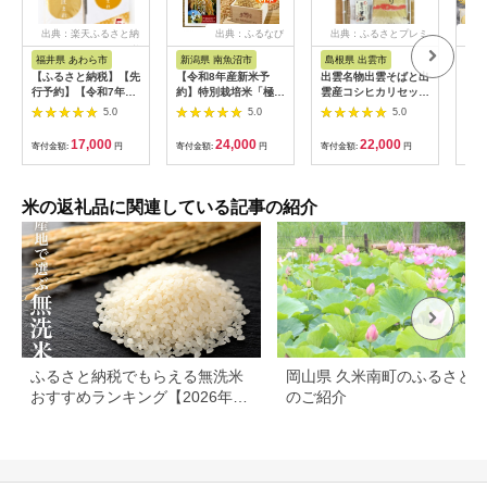
出典：楽天ふるさと納
出典：ふるなび
出典：ふるさとプレミ
出
税
アム
福井県 あわら市
新潟県 南魚沼市
島根県 出雲市
福
【ふるさと納税】【先
【令和8年産新米予
出雲名物出雲そばと出
【令
行予約】【令和7年
約】特別栽培米「極上
雲産コシヒカリセット
まれ
産】いちほまれ 精米
南魚沼産コシヒカリ」
322032_EH002
（計
5.0
5.0
5.0
5kg 《ギフトにもお
（有機肥料、8割減農
産 
すすめ！化粧箱入り》
薬栽培）玄米5ｋｇ
米 新
17,000
24,000
22,000
寄付金額:
円
寄付金額:
円
寄付金額:
円
寄付
／ 福井県産 ブランド
【銘柄米 ブランド米
c00
米 白米 贈り物 お取り
玄米 こしひかり コシ
寄せ ※2025年10月上
ヒカリ 魚沼産 新潟
旬以降順次発送予定
米】【2026年10月上
米の返礼品に関連している記事の紹介
旬より1ヶ月以内に順
次発送予定】
ふるさと納税でもらえる無洗米
岡山県 久米南町のふるさと
おすすめランキング【2026年最
のご紹介
新版】還元率・容量別で徹底比
較