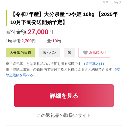
出典：ふるなび
【令和7年産】大分県産 つや姫 10kg 【2025年
10月下旬発送開始予定】
27,000
寄付金額:
円
1kg単価:
2,700
円
量:
10
kg
お気に入り
大分県 竹田市
米・パン
米
※「還元率」とは返礼品のお得度を測る指標です
（還元率とは）
※「控除上限額」の範囲内で寄付するとお得にふるさと納税できます
（控
除上限額を調べる）
詳細を見る
この返礼品の取扱いサイト