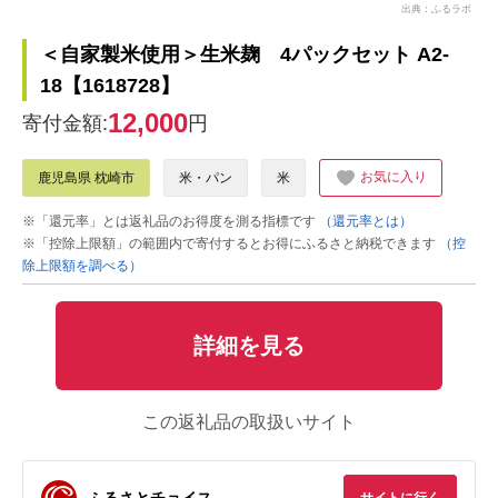
出典：ふるラボ
＜自家製米使用＞生米麹 4パックセット A2-
18【1618728】
12,000
寄付金額:
円
お気に入り
鹿児島県 枕崎市
米・パン
米
※「還元率」とは返礼品のお得度を測る指標です
（還元率とは）
※「控除上限額」の範囲内で寄付するとお得にふるさと納税できます
（控
除上限額を調べる）
詳細を見る
この返礼品の取扱いサイト
ふるさとチョイス