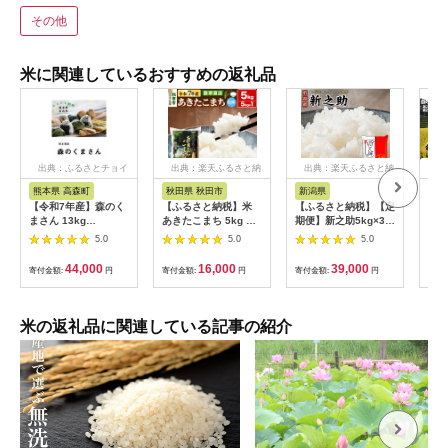
その他
米に関連しているおすすめの返礼品
出典：ふるさとチョイ
出典：楽天ふるさと納
出典：楽天ふるさと納
出
ス
税
税
熊本県 高森町
秋田県 秋田市
新潟県
愛
【令和7年産】森のく
【ふるさと納税】米
【ふるさと納税】【定
〈坂
まさん 13kg
あきたこまち 5kg 令
期便】新之助5kg×3ヶ
琉〉
(6.5kg×2袋) 【2025
和7年産 白米 田口商
月連続お届け 米 お
まる
5.0
5.0
5.0
年10月上旬より順次
店 農家直送 秋田県産
米 新潟 新潟県 | お
弁当
発送開始】 ブレンド
[米 あきたこまち 白米
米 こめ 白米 食品 人
も美
44,000
16,000
39,000
寄付金額:
円
寄付金額:
円
寄付金額:
円
寄付
米 お米 白米 米 おす
秋田県産]
気 おすすめ 送料無料
ギフ
すめ 人気 ランキング
[№5
米の返礼品に関連している記事の紹介