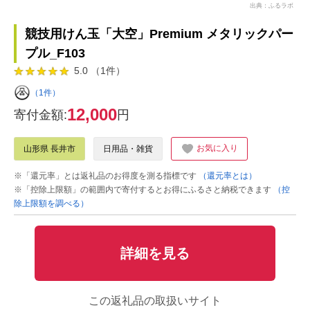
出典：ふるラボ
競技用けん玉「大空」Premium メタリックパー
プル_F103
5.0 （1件）
（1件）
12,000
寄付金額:
円
お気に入り
山形県 長井市
日用品・雑貨
※「還元率」とは返礼品のお得度を測る指標です
（還元率とは）
※「控除上限額」の範囲内で寄付するとお得にふるさと納税できます
（控
除上限額を調べる）
詳細を見る
この返礼品の取扱いサイト