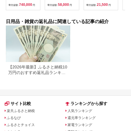
ットレギュラー シン
【1835-2】
(ダブル) 48個 福祉施
740,000
58,000
21,500
寄付金額:
円
寄付金額:
円
寄付金額:
円
寄付
グル 通気性 ロングセ
設支援 日用品 常備品
ラー 放湿性 ※沖縄
備蓄品 box ちり紙 テ
県・離島への配送不可
ィシュー ボックステ
ィッシュ パルプ
日用品・雑貨の返礼品に関連している記事の紹介
100％ 無香料 1箱
400枚 東北産 製造元
北上市 トイレットペ
ーパー ダブル シング
ル 岩手県 北上市
E0292R0806-13
【2026年最新】ふるさと納税10
万円のおすすめ返礼品ランキン
グ｜食品・家電・日用品を厳選
サイト比較
ランキングから探す
楽天ふるさと納税
人気ランキング
ふるなび
還元率ランキング
ふるさとチョイス
家電ランキング