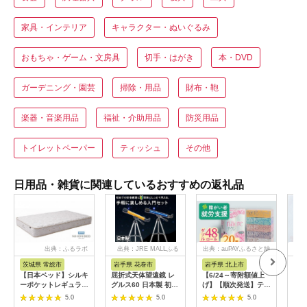
家具・インテリア
キャラクター・ぬいぐるみ
おもちゃ・ゲーム・文房具
切手・はがき
本・DVD
ガーデニング・園芸
掃除・用品
財布・鞄
楽器・音楽用品
福祉・介助用品
防災用品
トイレットペーパー
ティッシュ
その他
日用品・雑貨に関連しているおすすめの返礼品
出典：ふるラボ
出典：JRE MALLふる
出典：auPAYふるさと納
出
さと納税
税
茨城県 常総市
岩手県 花巻市
岩手県 北上市
岐
【日本ベッド】シルキ
屈折式天体望遠鏡 レ
【6/24～寄附額値上
イホ
ーポケットレギュラー
グルス60 日本製 初心
げ】【順次発送】ティ
菓子
11334 シングル 日本
者用 スマホ撮影 (カラ
ッシュペーパー 20箱
5.0
5.0
5.0
ベッド シルキーポケ
ー：オレンジ）
＆ トイレットロール