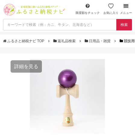
限度額をチェック
お気に入り
メニュー
検索
ふるさと納税ナビ TOP
返礼品検索
日用品・雑貨
競技用
詳細を見る