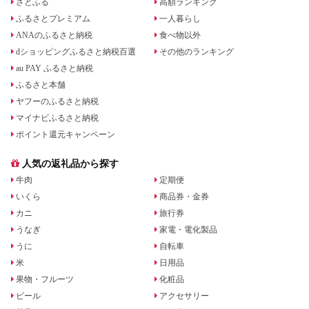
さとふる
高額ランキング
ふるさとプレミアム
一人暮らし
ANAのふるさと納税
食べ物以外
dショッピングふるさと納税百選
その他のランキング
au PAY ふるさと納税
ふるさと本舗
ヤフーのふるさと納税
マイナビふるさと納税
ポイント還元キャンペーン
人気の返礼品から探す
牛肉
定期便
いくら
商品券・金券
カニ
旅行券
うなぎ
家電・電化製品
うに
自転車
米
日用品
果物・フルーツ
化粧品
ビール
アクセサリー