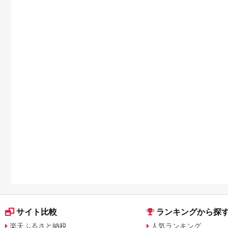
宿泊券 旅行予約 ホテ
ル 旅館 チケット 子供
子連れ カップル 家族
人気 おすすめ 旅行ク
ーポン 店頭 オンライ
ン ネット予約 電話 有
効期間3年
サイト比較
ランキングから探
楽天ふるさと納税
人気ランキング