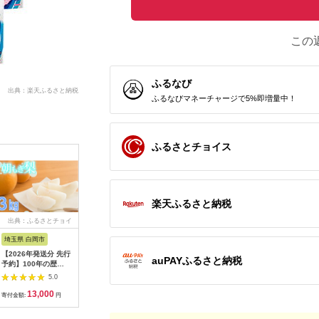
この
ふるなび
出典：楽天ふるさと納税
ふるなびマネーチャージで5%即増量中！
ふるさとチョイス
楽天ふるさと納税
出典：ふるさとチョイ
出典：ANAのふるさと
出典：ANAのふるさと
出典：楽
ス
納税
納税
埼玉県 白岡市
愛知県 碧南市
島根県 出雲市
京都 府京
【2026年発送分 先行
【先行受付】2027年1
出雲の國からの贈り物
【ふるさ
auPAYふるさと納税
予約】100年の歴
月～6月毎月発送 ま
～トマトを超えた超ト
為商店】
史！！ アライファー
るでトマトの宝石箱！
マト2kg【トマト と
けセット 
5.0
5.0
5.0
ムの「朝もぎ梨」幸
ジュエリートマトの定
まと 野菜 やさい 新鮮
鮮魚専門店
13,000
40,000
24,000
2
水・豊水・あきづき
期便 約700g×6回コ
産地直送 贈答 出雲 出
セット 銀
寄付金額:
円
寄付金額:
円
寄付金額:
円
寄付金額:
約3kg 【11246-
ース H004-210
雲市 おすすめ 人気】
すめ グル
0352】
り寄せ 通