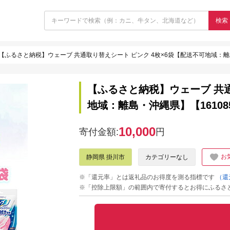
検索
【ふるさと納税】ウェーブ 共通取り替えシート ピンク 4枚×6袋【配送不可地域：離島
【ふるさと納税】ウェーブ 共通
地域：離島・沖縄県】【16108
10,000
寄付金額:
円
お
静岡県 掛川市
カテゴリーなし
※「還元率」とは返礼品のお得度を測る指標です
（還
※「控除上限額」の範囲内で寄付するとお得にふるさ