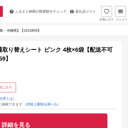
ふるさと納税の
限度額をチェック
返礼品リスト
お気に入り
メニュー
・沖縄県】【1610859】
取り替えシート ピンク 4枚×6袋【配送不可
59】
気に入り
元率とは）
と納税できます
（控除上限額を調べる）
詳細を見る