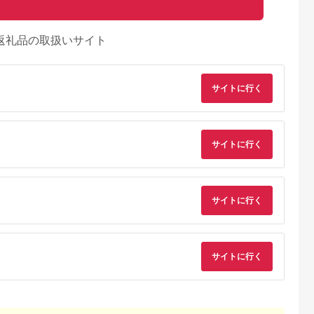
返礼品の取扱いサイト
サイトに行く
サイトに行く
サイトに行く
天ふるさと納
出典：楽天ふるさと納
出典：ANAのふるさと
出典：楽天ふるさと
税
税
納税
都市
香川県 坂出市
新潟県 南魚沼市
鹿児島県 屋久島町
と納税】【辻
【ふるさと納税】〈定
【令和8年産新米予
【ふるさと納税】屋
サイトに行く
銀だら西京漬
期便3回〉創業100
約】精米5kg 南魚沼
島たんかんジュース
8切 ［ 京都
年！老舗の八百屋がチ
産にじのきらめき・農
190ml×10本＜屋久
5.0
5.0
5.0
5.0
 西京漬け
ョイスした厳選やさい
家直送_AG【銘柄米
の恵み／果汁100% 
2,000
36,000
16,000
10,000
鱈 人気 おす
と旬の果物の詰め合わ
ブランド米 精米 にじ
トレートジュース＞ |
円
寄付金額:
円
寄付金額:
円
寄付金額:
円
メ 海鮮 お取
せ | 香川県 坂出市 香
のきらめき 魚沼産 新
鹿児島 屋久島 取り寄
販 送料無料
川 四国 楽天ふるさと
潟米 産地直送 お米 米
せ ご当地 たんかん 