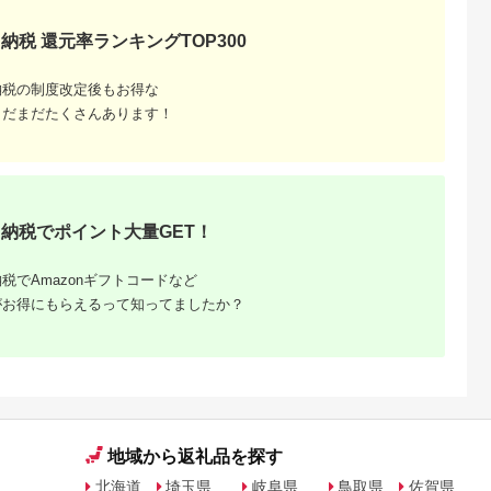
税 ］
納税 返礼品 支援 お取
こめ コメ ご飯 ごは
ンカン たんかんジュ
り寄せグルメ 取り寄
ん】【令和8年10月中
ース ジュース 果物 
せ グルメ 食品 フルー
旬から1ヶ月以内に順
リンク ストレートジ
納税 還元率ランキングTOP300
ツ 果物 くだもの 野菜
次発送予定】
ュース 飲み物 果実飲
定期便 やさい 詰め合
料 柑橘ジュース
わせ セット
納税の制度改定後もお得な
まだまだたくさんあります！
納税でポイント大量GET！
税でAmazonギフトコードなど
がお得にもらえるって知ってましたか？
地域から返礼品を探す
北海道
埼玉県
岐阜県
鳥取県
佐賀県