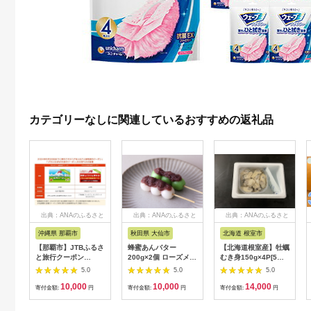
カテゴリーなしに関連しているおすすめの返礼品
出典：ANAのふるさと
出典：ANAのふるさと
出典：ANAのふるさと
納税
納税
納税
沖縄県 那覇市
秋田県 大仙市
北海道 根室市
【那覇市】JTBふるさ
蜂蜜あんバター
【北海道根室産】牡蠣
と旅行クーポン
200g×2個 ローズメイ
むき身150g×4P[5月
（3,000円分）有効期
[あんバター はちみ
下旬以降発送] A-
5.0
5.0
5.0
間3年（Eメール発
つ 発酵バター あん
54007
10,000
10,000
14,000
行）｜旅行 トラベル
こ 水あめ不使用 秋
寄付金額:
円
寄付金額:
円
寄付金額:
円
予約 国内旅行 JTB 宿
田県 大仙市]
泊 観光 体験 旅行券