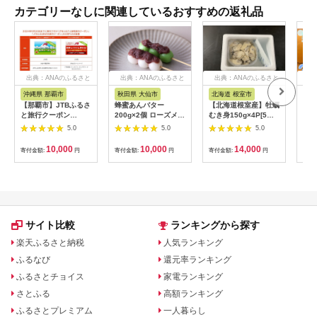
カテゴリーなしに関連しているおすすめの返礼品
出典：ANAのふるさと
出典：ANAのふるさと
出典：ANAのふるさと
出
納税
納税
納税
沖縄県 那覇市
秋田県 大仙市
北海道 根室市
埼
【那覇市】JTBふるさ
蜂蜜あんバター
【北海道根室産】牡蠣
【2
と旅行クーポン
200g×2個 ローズメイ
むき身150g×4P[5月
予約
（3,000円分）有効期
[あんバター はちみ
下旬以降発送] A-
史！
5.0
5.0
5.0
間3年（Eメール発
つ 発酵バター あん
54007
ムの
行）｜旅行 トラベル
こ 水あめ不使用 秋
水・
10,000
10,000
14,000
寄付金額:
円
寄付金額:
円
寄付金額:
円
寄付
予約 国内旅行 JTB 宿
田県 大仙市]
約3
泊 観光 体験 旅行券
03
宿泊券 旅行予約 ホテ
ル 旅館 チケット 子供
子連れ カップル 家族
人気 おすすめ 旅行ク
ーポン 店頭 オンライ
サイト比較
ランキングから探す
ン ネット予約 電話 有
効期間3年
楽天ふるさと納税
人気ランキング
ふるなび
還元率ランキング
ふるさとチョイス
家電ランキング
さとふる
高額ランキング
ふるさとプレミアム
一人暮らし