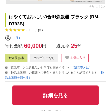
出典：ふるなび
はやくておいしい3合IH炊飯器 ブラック (RM-
D793B)
5.0 （1件）
（1件）
60,000
25
寄付金額:
円
還元率:
%
お気に入り
新潟県 燕市
カテゴリーなし
※「還元率」とは返礼品のお得度を測る指標です
（還元率とは）
※「控除上限額」の範囲内で寄付するとお得にふるさと納税できます
（控
除上限額を調べる）
詳細を見る