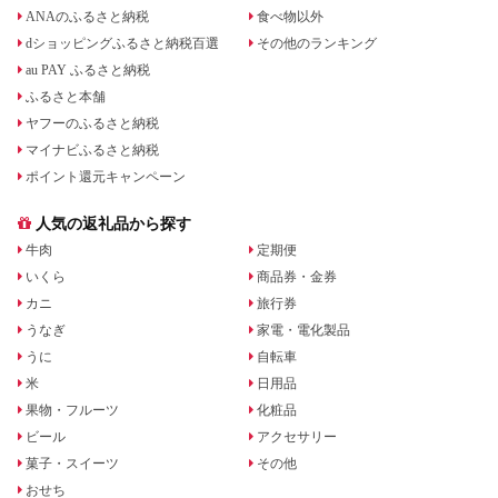
ANAのふるさと納税
食べ物以外
dショッピングふるさと納税百選
その他のランキング
au PAY ふるさと納税
ふるさと本舗
ヤフーのふるさと納税
マイナビふるさと納税
ポイント還元キャンペーン
人気の返礼品から探す
牛肉
定期便
いくら
商品券・金券
カニ
旅行券
うなぎ
家電・電化製品
うに
自転車
米
日用品
果物・フルーツ
化粧品
ビール
アクセサリー
菓子・スイーツ
その他
おせち