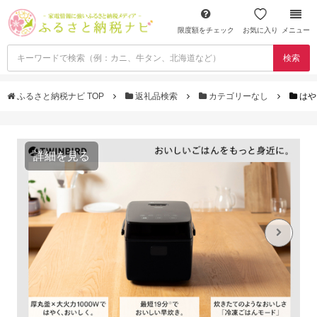
限度額をチェック
お気に入り
メニュー
検索
ふるさと納税ナビ TOP
返礼品検索
カテゴリーなし
はや
詳細を見る