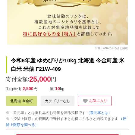
出典：ANAのふるさと納税
令和6年産 ゆめぴりか10kg 北海道 今金町産 米
白米 米俵 F21W-409
25,000
寄付金額:
円
1kg単価:
2,500
円
量:
10
kg
お気に入り
北海道 今金町
カテゴリーなし
※「還元率」とは返礼品のお得度を測る指標です
（還元率とは）
※「控除上限額」の範囲内で寄付するとお得にふるさと納税できます
（控
除上限額を調べる）