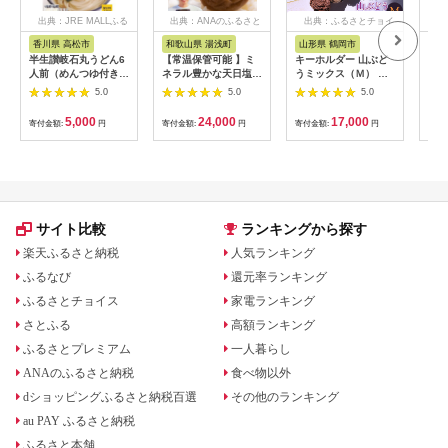
出典：JRE MALLふる
出典：ANAのふるさと
出典：ふるさとチョイ
出
さと納税
納税
ス
香川県 高松市
和歌山県 湯浅町
山形県 鶴岡市
佐
半生讃岐石丸うどん6
【常温保管可能 】ミ
キーホルダー 山ぶど
【伊
人前（めんつゆ付き）
ネラル豊かな天日塩だ
うミックス（Ｍ） 山
ース
麺300g×2袋
けで漬けた無添加梅干
形県鶴岡市 アトリエ
5.0
5.0
5.0
し2kg 梅ボーイズ｜
かおる | 山葡萄 雑貨
南高梅
キーホルダー ギフト
5,000
24,000
17,000
寄付金額:
円
寄付金額:
円
寄付金額:
円
寄付
B201_EP6024
贈り物 お取り寄せ 返
礼品
サイト比較
ランキングから探す
楽天ふるさと納税
人気ランキング
ふるなび
還元率ランキング
ふるさとチョイス
家電ランキング
さとふる
高額ランキング
ふるさとプレミアム
一人暮らし
ANAのふるさと納税
食べ物以外
dショッピングふるさと納税百選
その他のランキング
au PAY ふるさと納税
ふるさと本舗