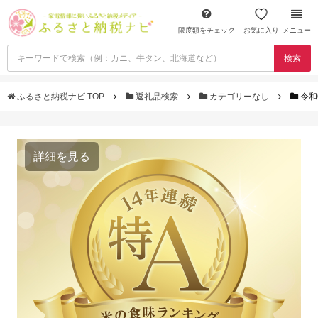
限度額をチェック
お気に入り
メニュー
検索
ふるさと納税ナビ TOP
返礼品検索
カテゴリーなし
令和
詳細を見る