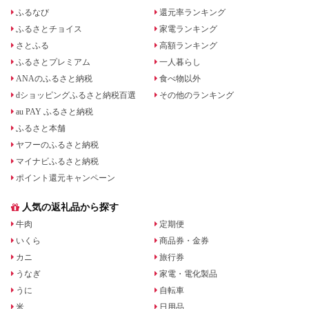
ふるなび
還元率ランキング
ふるさとチョイス
家電ランキング
さとふる
高額ランキング
ふるさとプレミアム
一人暮らし
ANAのふるさと納税
食べ物以外
dショッピングふるさと納税百選
その他のランキング
au PAY ふるさと納税
ふるさと本舗
ヤフーのふるさと納税
マイナビふるさと納税
ポイント還元キャンペーン
人気の返礼品から探す
牛肉
定期便
いくら
商品券・金券
カニ
旅行券
うなぎ
家電・電化製品
うに
自転車
米
日用品