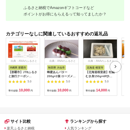
ふるさと納税でAmazonギフトコードなど
ポイントがお得にもらえるって知ってましたか？
カテゴリーなしに関連しているおすすめの返礼品
出典：ANAのふるさと
出典：ANAのふるさと
出典：ANAのふるさと
出
納税
納税
納税
沖縄県 那覇市
秋田県 大仙市
北海道 根室市
埼
【那覇市】JTBふるさ
蜂蜜あんバター
【北海道根室産】牡蠣
【2
と旅行クーポン
200g×2個 ローズメイ
むき身150g×4P[5月
予約
（3,000円分）有効期
[あんバター はちみ
下旬以降発送] A-
史！
5.0
5.0
5.0
間3年（Eメール発
つ 発酵バター あん
54007
ムの
行）｜旅行 トラベル
こ 水あめ不使用 秋
水・
10,000
10,000
14,000
寄付金額:
円
寄付金額:
円
寄付金額:
円
寄付
予約 国内旅行 JTB 宿
田県 大仙市]
約3
泊 観光 体験 旅行券
03
宿泊券 旅行予約 ホテ
ル 旅館 チケット 子供
子連れ カップル 家族
人気 おすすめ 旅行ク
ーポン 店頭 オンライ
サイト比較
ランキングから探す
ン ネット予約 電話 有
効期間3年
楽天ふるさと納税
人気ランキング