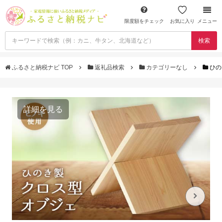
限度額をチェック
お気に入り
メニュー
検索
ふるさと納税ナビ TOP
返礼品検索
カテゴリーなし
ひの
詳細を見る